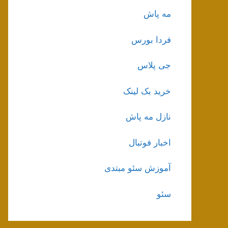
مه پاش
فردا بورس
جی پلاس
خرید بک لینک
نازل مه پاش
اخبار فوتبال
آموزش سئو مبتدی
سئو