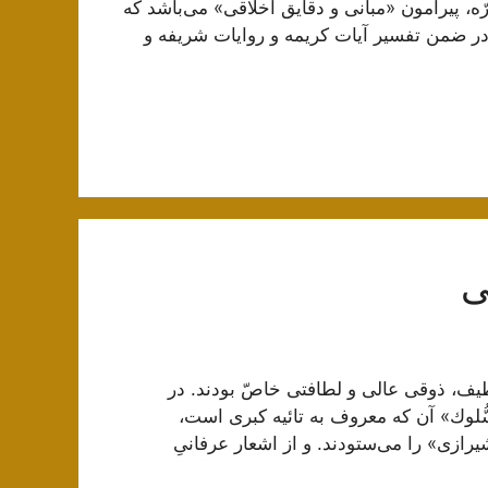
ه، پیرامون «مبانی و دقایق اخلاقی» می‌باشد که
 در ضمن تفسیر آیات کریمه و روایات شریفه و
ی
طیف، ذوقی عالى و لطافتی خاصّ بودند. در
لوك» آن‌ كه معروف به‌ تائیه کبرى‌ است،
رازى» را مى‌ستودند. و از اشعار عرفانىِ