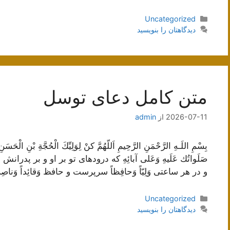
دسته‌ها
Uncategorized
دیدگاهتان را بنویسید
متن کامل دعای توسل
2026-07-11
از
admin
بِسْمِ اللَـهِ الرَّحْمَنِ الرَّحِيمِ اَللّهُمَّ كنْ لِوَلِيِّكَ الْحُجَّةِ
صَلَواتُك عَلَيهِ وَعَلى آبائِهِ که درود‌های تو بر او و بر پدرانش
و در هر ساعتی وَلِيّاً وَحافِظاً سرپرست و حافظ وَقائِداً وَناصِرا
دسته‌ها
Uncategorized
دیدگاهتان را بنویسید