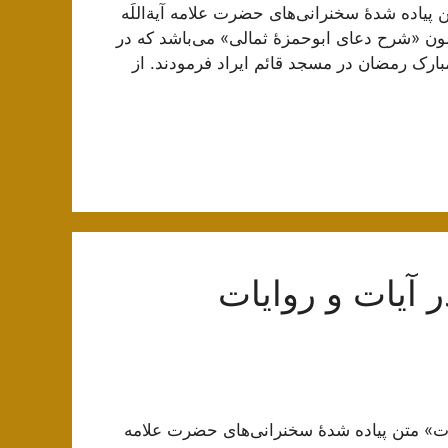
یاده شدۀ سخنرانی‌های حضرت علامه آیة‌اللَه
ون «شرح دعای ابوحمزۀ ثمالی» می‌باشد که در
بارک رمضان در مسجد قائم ایراد فرمودند. از
 آیات و روایات
یات» متن پیاده شدۀ سخنرانی‌های حضرت علامه