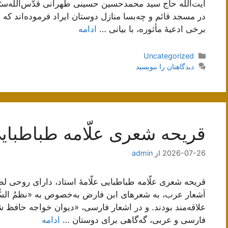
آیت‌اللَه حاج سید محمدحسین حسینی طهرانی قدّس‌اللَه‌سرّ
در مسجد قائم و چه‌بسا منازل دوستان ایراد فرموده‌اند که
برخی ادعیۀ مأثوره، با بیانی …
ادامه
دسته‌ها
Uncategorized
دیدگاهتان را بنویسید
قریحه شعری علّامه طباطبای
2026-07-26
از
admin
قریحه شعری علّامه طباطبایی علّامۀ استاد، داراى روحی ل
اَشعار عرب، به شعرهاى‌ ابن فارض‌ به‌خصوص به «نظمُ السُّ
علاقه‌مند بودند. و در اشعار فارسى، «دیوان خواجه حافظ شی
فارسى و عربى، گه‌گاهى براى دوستان …
ادامه