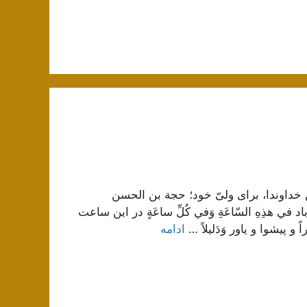
 بْنِ الْحَسَنِ خداوندا، برای ولیّ خود؛ حجة بن الحسن
 باد في هذِهِ السّاعَةِ وَفي كُلِّ ساعَةٍ در این ساعت
ً و پیشوا و یاور وَدَليلاً …
ادامه