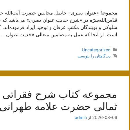
مجموعۀ «عنوان بصری» حاصل مجالس حضرت آیت‌الله ح
قدّس‌الله‌سرّه در «شرح حدیث عنوان بصری» می‌باشد که ط
سلوکی و پویندگان مکتبِ عرفان و توحید ایراد فرموده‌اند، 
است. از آنجا که عمل به مضامینِ متعالی «حدیث عنوان …
دسته‌ها
Uncategorized
دیدگاهتان را بنویسید
مجموعه کتاب شرح فقراتی از
ثمالی حضرت علامه طهرانی
2026-08-06
از
admin