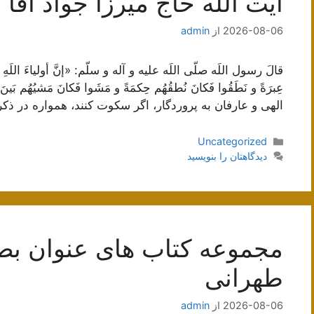
آیت اللَه حاج میرزا جواد آقا
2026-08-06
از
admin
قالَ رسول اللَه صلّى اللَه عليه و آله و سلّم: «إنَّ أولياءَ اللَهِ سَك
عِبرَةً و نَطَقُوا فَكانَ نُطقُهُم حِكمَةً و مَشَوا فَكانَ مَشيُهُم 
الهى و عارفان به پروردگار، اگر سكوت كنند، همواره در ذكر
دسته‌ها
Uncategorized
دیدگاهتان را بنویسید
مجموعه کتاب های عنوان بص
طهرانی
2026-08-06
از
admin