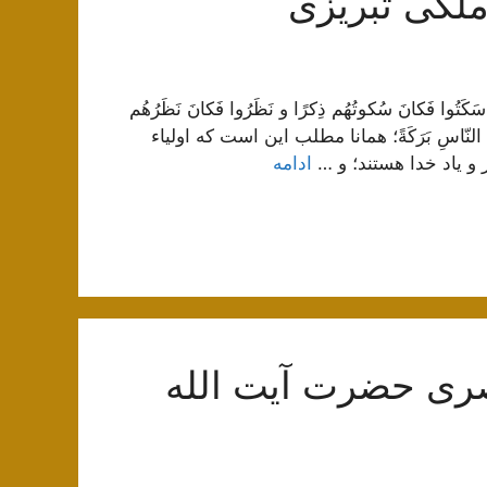
 ملکی تبریزی
َتُوا فَكانَ سُكوتُهُم ذِكرًا و نَظَرُوا فَكانَ نَظَرُهُم
بَينَ النّاسِ بَرَكَةً؛ همانا مطلب اين است كه اولياء
 و ياد خدا هستند؛ و …
ادامه
ری حضرت آیت الله