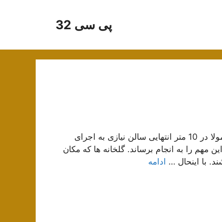
پی سی 32
در سیستم تونلی که فن ها در انتهای سالن قرار دارند ، معمولا در 10 متر انتهایی سالن نیازی به اجرای
مهم را به انجام برساند. گلخانه ها که مکان
د. با اینحال …
ادامه