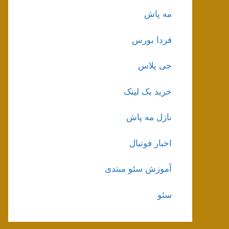
مه پاش
فردا بورس
جی پلاس
خرید بک لینک
نازل مه پاش
اخبار فوتبال
آموزش سئو مبتدی
سئو