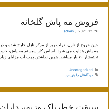
فروش مه پاش گلخانه
2021-12-26
از
admin
حین خروج از نازل، ذرات ریز از مرکز نازل خارج شده و 
مه پاش هدایت می شود. اساس کار سیستم مه پاش، خروج آ
تحتفشار ۷۰ بار میباشد. همین نداشتن پمپ آب مزایای زیادی برای مصارف خانگی دارد، چرا …
دسته‌ها
Uncategorized
دیدگاهتان را بنویسید
سبقت خطرناک وزنه‌برداران 