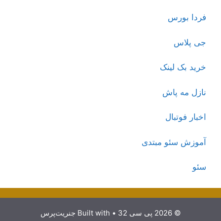
فردا بورس
جی پلاس
خرید بک لینک
نازل مه پاش
اخبار فوتبال
آموزش سئو مبتدی
سئو
© 2026 پی سی 32
• Built with
جنریت‌پرس