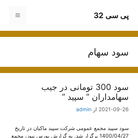
رش
ه
پی سی 32
فهرست
حتوا
سود سهام
سود 300 تومانی در جیب
سهامداران ” سپید “
2021-09-26
از
admin
سود سپید مجمع عمومی شرکت سپید ماکیان در تاریخ
1400/04/27 برگزار شد. به گزارش بورس نیوز، مجمع