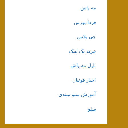
مه پاش
فردا بورس
جی پلاس
خرید بک لینک
نازل مه پاش
اخبار فوتبال
آموزش سئو مبتدی
سئو