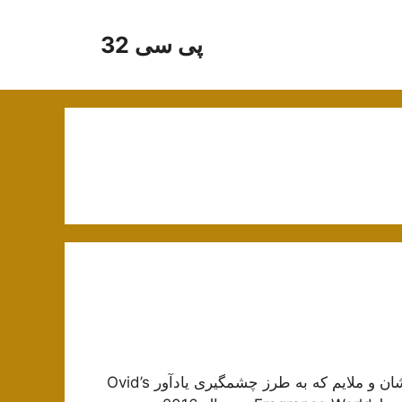
پی سی 32
معرفی ادکلن عطر ایوروشه اویدنس رایحه ای خنک ، درخشان و ملایم که به طرز چشمگیری یادآور Ovid’s