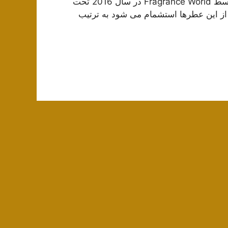
Roche است. Ovidens Leo de Parfum for women توسط Fragrance World در سال 2016 تحت
 از این عطرها استشمام می شود به ترتیب