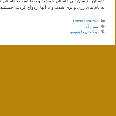
داستان : نیسان آبی داستان جمشید و رضا است ، داستان
به نام های زری و پری شدند و با آنها ازدواج کردند. جمشی
دسته‌ها
Uncategorized
برچسب‌ها
نیسان آبی
دیدگاهتان را بنویسید