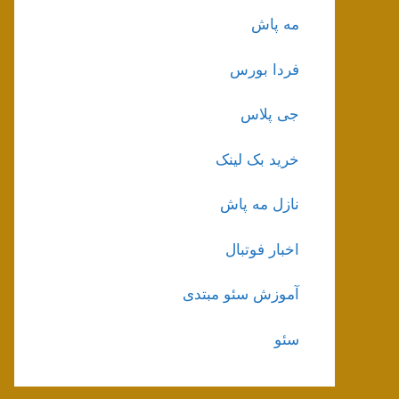
مه پاش
فردا بورس
جی پلاس
خرید بک لینک
نازل مه پاش
اخبار فوتبال
آموزش سئو مبتدی
سئو