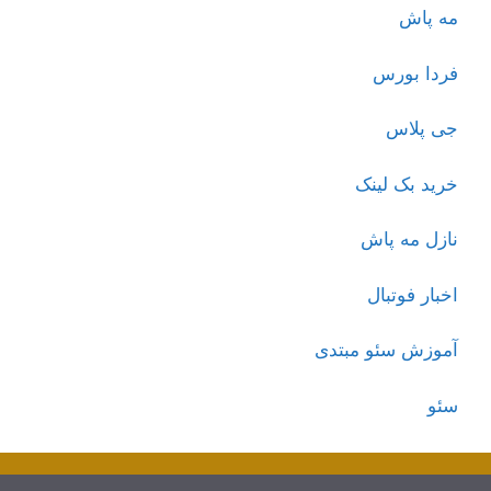
مه پاش
فردا بورس
جی پلاس
خرید بک لینک
نازل مه پاش
اخبار فوتبال
آموزش سئو مبتدی
سئو