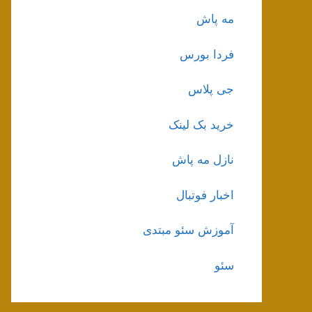
مه پاش
فردا بورس
جی پلاس
خرید بک لینک
نازل مه پاش
اخبار فوتبال
آموزش سئو مبتدی
سئو