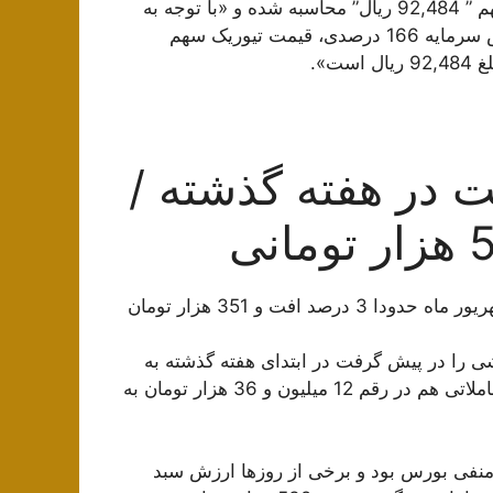
برپایه این گزارش باید اشاره شود که قیمت تيوریک این سهم ” 92,484 ریال” محاسبه شده و «با توجه به
قیمت پایانی امروز سهم به مبلغ 246,010 (ریال) و افزایش سرمایه 166 درصدی، قیمت تيوریک سهم
ت».
 در هفته گذشته /
سبد 532 هزار تومانی هفته گذشته نسبت به هفته سوم شهریور ماه حدودا 3 درصد افت و 351 هزار تومان
ی را در پیش گرفت در ابتدای هفته گذشته به
رقم 12 میلیون و 428 هزار تومان رسید و در آخرین روز معاملاتی هم در رقم 12 میلیون و 36 هزار تومان به
منفی بورس بود و برخی از روزها ارزش سبد