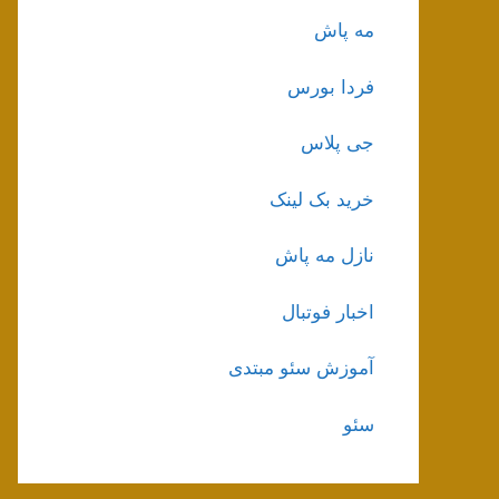
مه پاش
فردا بورس
جی پلاس
خرید بک لینک
نازل مه پاش
اخبار فوتبال
آموزش سئو مبتدی
سئو