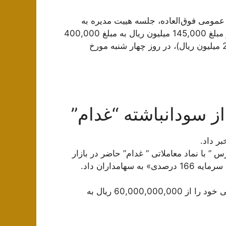
عمومی فوق‌العاده، جلسه هیيت مدیره به
منظور تصمیم گیری در خصوص افزایش سرمایه شرکت از مبلغ 145,000 میلیون ریال به مبلغ 400,000
میلیون ریال (از محل مطالبات و آورده نقدی مبلغ 255,000 میلیون ریال)، در روز چهار شنبه مورخ
” با نماد معاملاتی ” غدام” حاضر در بازار
مداران داد.
این شرکت قصد دارد تا از محل “سود انباشته” سرمایه فعلی خود را از 60,000,000,000 ریال به