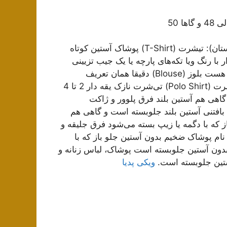
فرق تیشرت و بلوز و پولوشرت (مخصوص فصل بهار و تابستان): تیشرت (T-Shirt) پوشاک آستین کوتاه
با رنگ ویا تکه‌های پارچه یا یک جیب تزیینی
سمت چپ سینه و همچنین دارای مدل‌های گشاد و لانگ نیز هست بلوز (Blouse) دقیقا همان تعریف
تی‌شرت نازک ولی آستین بلند و گاهی هم یقه اسکی پولوشرت (Polo Shirt) تی‌شرت نازک یقه دار 2 تا 4
اهی هم آستین بلند فرق پلوور و ژاکت
ز و زمستان): پلوور (Pullover) پوشاک بافتنی آستین بلند جلوبسته است و گاهی هم
ن بلند جلو باز که با دگمه یا زیپ بسته می‌شود فرق جلیقه و
ه (مخصوص فصل پاییز و زمستان): جلیقه (Waistcoat) نام پوشاک ضخیم بدون آستین جلو باز که با
 (Gilet) نام پوشاک ضخیم بدون آستین جلوبسته است پوشاک، لباس زنانه و
تین جلوبسته است.
ویکی پدیا