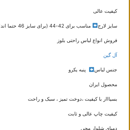
کیفیت عالی
سایز لارج
مناسب برای 42-44 (برای سایز 46 حتما اندازه ها چک شود)
فروش انواع لباس راحتی بلوز
آل گین
جنس لباس
پنبه یکرو
محصول ایران
بسیااار با کیفیت ،دوخت تمیز ، سبک و راحت
کیفیت چاپ عالی و ثابت
دمپای شلوار مچی