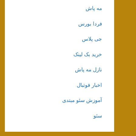
مه پاش
فردا بورس
جی پلاس
خرید بک لینک
نازل مه پاش
اخبار فوتبال
آموزش سئو مبتدی
سئو