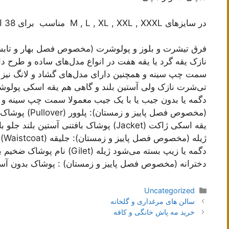
در سایزهای M , L , XL , XXL , XXXL مناسب برای 38 الی 48 و گاها 50
نازک یقه گرد یا یقه هفت در انواع مدل‌های ساده و طرح دار 
دگمه یا بدون جیب یا با یک جیب معمولا سمت چپ سینه و گ
(مخصوص فصل پایی
یقه اسکی ژاکت (Jacket) پوشاک بافتنی آستی
ژیل
دگمه یا زیپ بسته می‌شود ژیله
دخترانه (مخصوص فصل پاییز و زمستان) : پوشاک بدون آس
دسته‌ها
Uncategorized
ناوبری
سالن های مرغداری و گلخانه
نوشته‌ها
خرید مه پاش خانگی و کافه