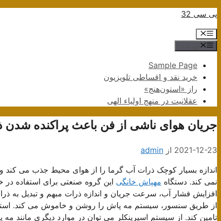
پرش
پی سی 32
به
فهرست
محتوا
فهرست
Sample Page
خرید نقد و اقساطی تلویزیون
راز «استون‌هنج»
عقلانیت در منهج اولیاء الهی
جریان هوای ناشی از فن باعث پراکنده شدن 
2021-12-23
از
admin
اندازه بسیار کوچک ذرات آب گرما را از هوای محیط جذب می کند و
نمی کند. دستگاه
مهپاش خانگی
این گروه صنعتی برای استفاده در خ
افزایش فشار آب، سرعت جریان و اندازه ذرات مبهم و تبدیل به ذ
از طریق سنسور، سیستم مه پاش را روشن و خاموش می کند. استفاده 
تامین کند. از سیستم اسپرینکلر می توان در موارد دیگری مانند مه پ