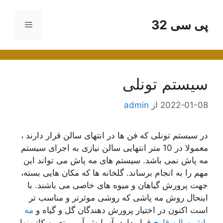
رش
ه
پی سی 32
فهرست
حتوا
سیستم تونلی
2022-01-08
از
admin
در سیستم تونلی که فن ها در انتهای سالن قرار دارند ،
معمولا در 10 متر انتهایی سالن نیازی به اجرای سیستم
مه پاش نمی باشد. سیستم های مه پاش می تواند این
مهم را به انجام برساند. گلخانه ها که مکان هایی بسته،
جهت پرورش گیاهان و میوه های خاصی می باشند. با
اینحال روش مه پاشی که روشی موثرتر و مناسب تر
است اکنون در اختیار پرورش دهندگان گل و گیاه و
مه
پاش سالن قارچ
قرار دارد. آزمایش آب و تعیین کاتیونها