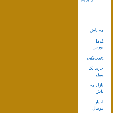
world!
مه پاش
فردا
بورس
جی پلاس
خرید بک
لینک
نازل مه
پاش
اخبار
فوتبال