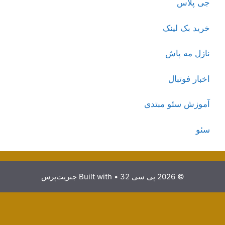
جی پلاس
خرید بک لینک
نازل مه پاش
اخبار فوتبال
آموزش سئو مبتدی
سئو
© 2026 پی سی 32
• Built with
جنریت‌پرس