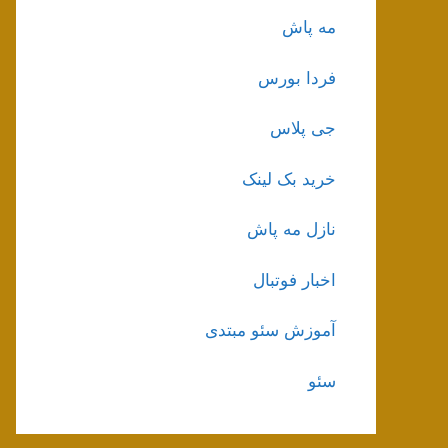
مه پاش
فردا بورس
جی پلاس
خرید بک لینک
نازل مه پاش
اخبار فوتبال
آموزش سئو مبتدی
سئو