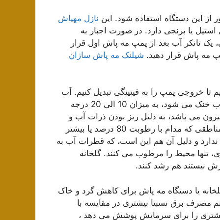
ر از این دستگاه استفاده شود. این
نازل مهپاش
ستیل یا برنجی دارد. در صورت اجبار به
 یک تانکر آب بعد از پمپ مه پاش اول قرار
پمپ مه پاش قرار دهید.
شیلنک مه پاش سازان
م تا خروجی پمپ را به فیتینگی تبدیل کنیم. آب
پرفشار را به مه تبدیل میکند. هوایی که در اثر تبخیر شدن آب خنک می شود، به میزان 10 الی 20 درجه
بیرون می پاشد، به دلیل ریز بودن ذرات آب و
اختلاف فشار، به سرعت تبخیر میگردد. به عنوان مثال، در مناطقی که مدام با رطوبت 80 درصد یا بیشتر
 ندارد و دلیل آن هم این است، که قطرات آب به
، تنها محیط را مرطوب می کنند. گلخانه
ش نیستند هم رشد کنند.
خانه یا دستگاه مه پاش برای کاهش گرد و خاک
م مصرف برق نسبتا بیشتری در مقایسه با
یشتری را برای سرمایش پوشش می دهد ،