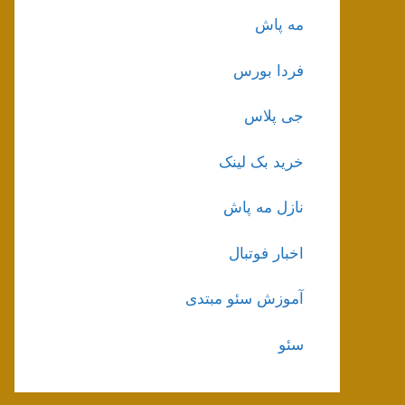
مه پاش
فردا بورس
جی پلاس
خرید بک لینک
نازل مه پاش
اخبار فوتبال
آموزش سئو مبتدی
سئو