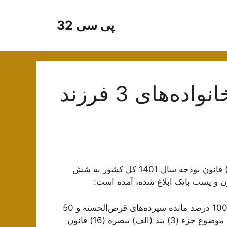
پی سی 32
وام ودیعه مسکن ویژه خانواده‌های 3 فرزند
در این بخشنامه که براساس جزء (3) بند (الف) تبصره (16) قانون بودجه سال 1401 کل کشور به شش
 و پست بانک ابلاغ شده، آمده است:
«بانک مرکزی جمهوری اسلامی ایران مکلف است از محل 100 درصد مانده سپرده‌های قرض‌الحسنه و 50
درصد سپرده‌های قرض‌الحسنه جاری شبکه بانکی، تسهیلات موضوع جزء (3) بند (الف) تبصره (16) قانون