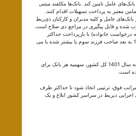
ریق بانک‌های عامل تامین کند. بانک‌ها مکلفند مبتنی
ضامن معتبر به پرداخت تسهیلات اقدام کنند.
نک‌های عامل و کلیه مدیران و کارکنان ذی‌ربط
ب شده و قابل پیگیری در مراجع ذی صلاح است.
 درخواست خانواده) با بازپرداخت حداکثر
بیست ساله برای خانواده‌های فاقد مسکن که در سال 1399 به بعد صاحب فرزند سوم یا بیشتر شده یا می
در راستای اجرای جز (3) بند (الف) تبصره (16) قانون بودجه سال 1401 کل کشور، سهمیه هر بانک برای
 مراتب فوق، ترتیبی اتخاذ شود تا حداکثر ظرف
 اجرایی ذیربط در سراسر کشور ابلاغ و یک