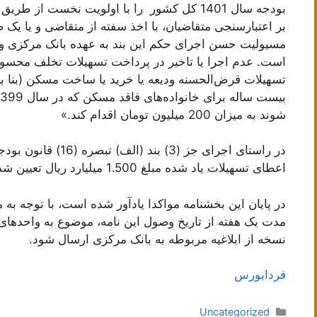
بودجه سال 1401 کل کشور را با اولویت نخست از ط
بر اعتبارسنجی متقاضیان، با اخذ سفته از متقاضی و یا یک 
مسيولیت حسن اجرای حکم این بند به عهده بانک مرکزی و با
است. عدم اجرا یا تاخیر در پرداخت تسهیلات تخلف محسو
تسهیلات قرض‌الحسنه ودیعه یا خرید یا ساخت مسکن (بنا به
شوند به میزان 200 میلیون تومان اقدام کند.»
اعطای تسهیلات یاد شده مبلغ 1.500 میلیارد ریال تعیین شده است.
در پایان این بخشنامه مواکدا یادآور شده است، با توجه به
مدت یک هفته از تاریخ وصول این نامه، موضوع به واحدهای
نسخه از ابلاغیه مربوطه به بانک مرکزی ارسال شود.‏‏‏‏‏‏‏‏‏‏
فردابورس
دسته‌ها
Uncategorized