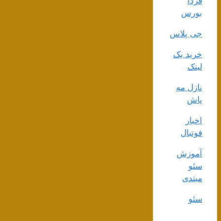
فردا
بورس
جی پلاس
خرید بک
لینک
نازل مه
پاش
اخبار
فوتبال
آموزش
سئو
مبتدی
سئو