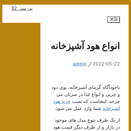
رش
پی سی 32
ه
فهرست
حتوا
انواع هود آشپزخانه
2022-05-22
از
admin
ناخودآگاه گرمای آشپزخانه، بوی دود
و چربی و انواع غذا در سرتان می
چرخد. اینجاست که نصب
خرید هود
آشپزخانه
شما وارد عمل می شود.
از یک طرف تنوع مدل های موجود
در بازار و از طرف دیگر قیمت هود