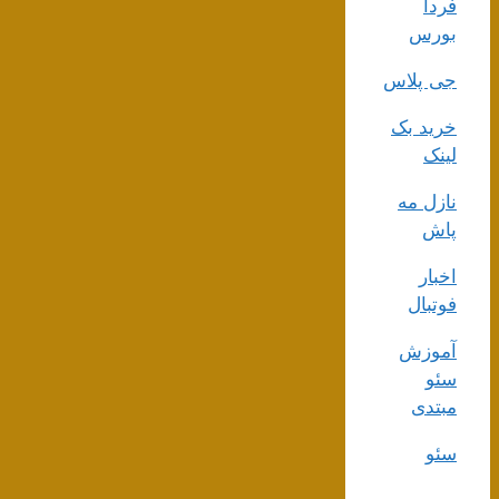
فردا
بورس
جی پلاس
خرید بک
لینک
نازل مه
پاش
اخبار
فوتبال
آموزش
سئو
مبتدی
سئو