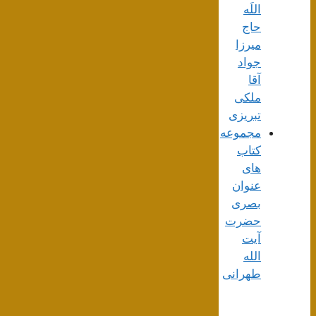
اللَه
حاج
میرزا
جواد
آقا
ملکی
تبریزی
مجموعه
کتاب
های
عنوان
بصری
حضرت
آیت
الله
طهرانی