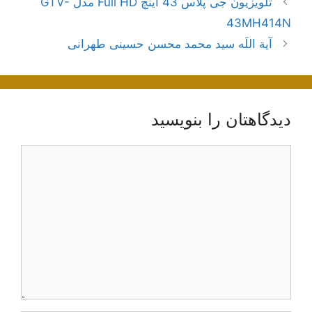
تلویزیون جی پلاس 43 اینچ Full HD مدل GTV-
نوشته‌ها
43MH414N
آیة اللَه سید محمد محسن حسینی طهرانی
دیدگاهتان را بنویسید
دیدگاه