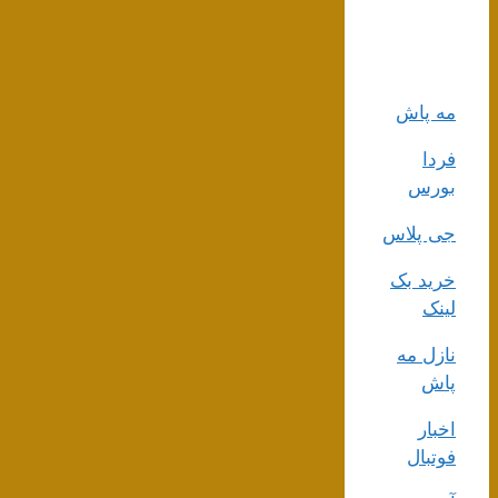
مه پاش
فردا
بورس
جی پلاس
خرید بک
لینک
نازل مه
پاش
اخبار
فوتبال