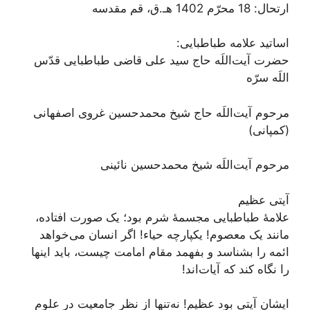
ارتحال: 18 محرّم‌ 1402 هـ.ق، قم مقدسه
اساتید علامه طباطبایی:
حضرت آیت‌اللَه حاج سید علی قاضی طباطبایی قدّس
اللَه سرّه
مرحوم آیت‌اللَه حاج شیخ محمدحسین غروی اصفهانی
(کمپانی)
مرحوم آیت‌اللَه شیخ محمدحسین نائینی
آیتی عظیم
علامۀ طباطبایی مجسمۀ شرم بود؛ یک صورت افتاده،
مانند یک معصوم! یکپارچه حیاء! اگر انسان می‌خواهد
ائمه را بشناسد و بفهمد مقام امامت چیست،‌ باید اینها
را نگاه کند که آیات‌اند!
ایشان آیتی بود عظیم! نه‌تنها از نظر جامعیت در علوم