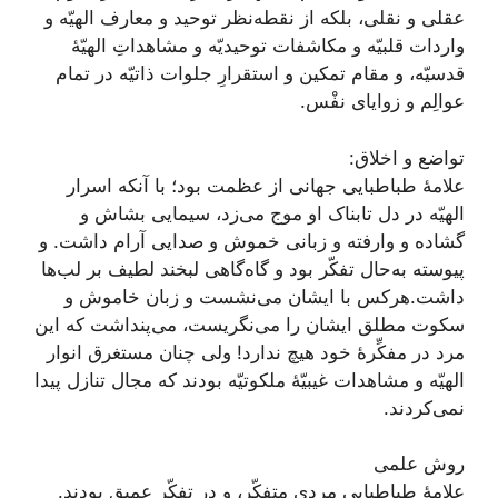
عقلی و نقلی، بلکه از نقطه‌نظر توحید و معارف الهیّه و
واردات قلبیّه و مکاشفات توحیدیّه و مشاهداتِ الهیّۀ
قدسیّه، و مقام تمکین و استقرارِ جلوات ذاتیّه در تمام
عوالِم و زوایای نفْس.
تواضع و اخلاق:
علامۀ طباطبایی جهانی از عظمت بود؛ با آنکه اسرار
الهیّه در دل تابناک او موج می‌زد، سیمایی بشاش و
گشاده و وارفته و زبانی خموش و صدایی آرام داشت. و
پیوسته به‌حال تفکّر بود و گاه‌گاهی لبخند لطیف بر لب‌ها
داشت.هرکس با ایشان می‌نشست و زبان خاموش و
سکوت مطلق ایشان را می‌نگریست، می‌پنداشت که این
مرد در مفکِّرۀ خود هیچ ندارد! ولی چنان مستغرق انوار
الهیّه و مشاهدات غیبیّۀ ملکوتیّه بودند که مجال تنازل پیدا
نمی‌کردند.
روش علمی
علامۀ طباطبایی مردى متفكّر، و در تفكّر عميق بودند.