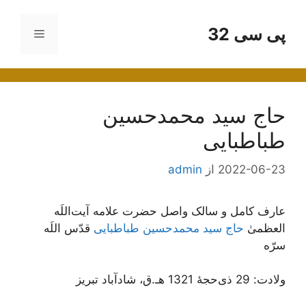
رش
ه
پی سی 32
فهرست
حتوا
حاج سید محمدحسین
طباطبایی
2022-06-23
از
admin
عارف کامل و سالک واصل حضرت علامه آیت‌اللَه
العظمیٰ
حاج سید محمدحسین طباطبایی
قدّس اللَه
سرّه
ولادت: 29 ذی‌حجۀ 1321 هـ.ق، شادآباد تبریز