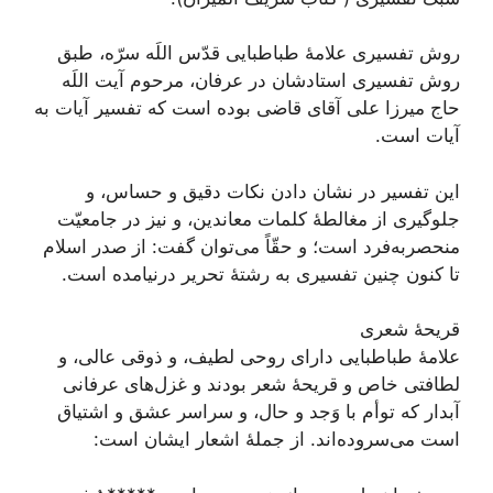
روش تفسیری علامۀ طباطبایی قدّس اللَه سرّه، طبق
روش تفسیری استادشان در عرفان، مرحوم آیت اللَه
حاج میرزا علی آقای قاضی بوده است که تفسیر آیات به
آیات است.
این تفسیر در نشان دادن نکات دقیق و حساس، و
جلوگیری از مغالطۀ کلمات معاندین، و نیز در جامعیّت
منحصربه‌فرد است؛ و حقّاً می‌توان گفت: از صدر اسلام
تا کنون چنین تفسیری به رشتۀ تحریر درنیامده است.
قریحۀ شعری
علامۀ طباطبایی داراى روحى لطيف، و ذوقى عالى، و
لطافتى خاص و قریحۀ شعر بودند و غزل‌‏هاى عرفانى
آبدار كه توأم با وَجد و حال، و سراسر عشق و اشتياق
است می‌سروده‏‌اند. از جملۀ اشعار ایشان است: