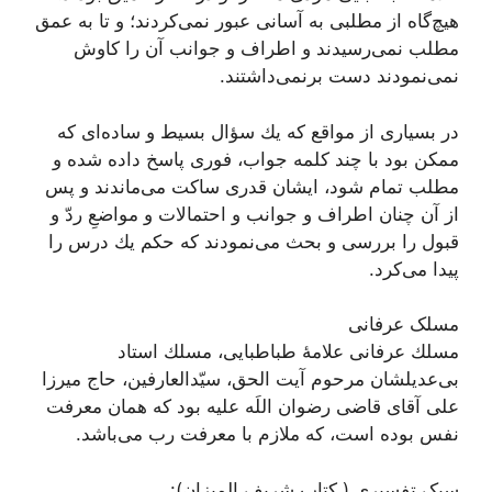
هيچ‌گاه از مطلبى به آسانى عبور نمی‌‏كردند؛ و تا به عمق
مطلب نمی‌‏رسيدند و اطراف و جوانب آن را كاوش
نمی‌‏نمودند دست برنمی‌‏داشتند.
در بسيارى از مواقع كه يك سؤال بسيط و ساده‏‌اى که
ممكن بود با چند كلمه جواب، فورى پاسخ داده شده و
مطلب تمام شود، ايشان قدرى ساكت می‌‏ماندند و پس
از آن چنان اطراف و جوانب و احتمالات و مواضعِ ردّ و
قبول را بررسى و بحث می‌‏نمودند كه حكم يك درس را
پيدا می‌‏كرد.
مسلک عرفانی
مسلك عرفانى علامۀ طباطبایی، مسلك استاد
بى‌عديلشان مرحوم آيت ‌الحق، سيّد‌العارفين، حاج ميرزا
على آقاى قاضى‏ رضوان اللَه علیه بود كه همان معرفت
نفس بوده است، كه ملازم با معرفت رب می‌باشد.
سبک تفسیری ( کتاب شریف المیزان):