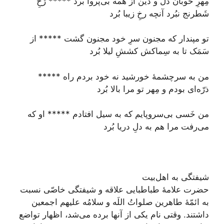
مِهرِ خوبان دل و دين از همه بى‌پروا برد ***** رُخِ
شَطرنج نبُرد آنچه رخِ زيبا بُرد
تو مپندار كه مجنون سرِ خود مجنون گشت ***** از
سَمَک تا به سِماكش كششِ ليلا بُرد
من به سرچشمۀ خورشيد نه خود بردم راه *****
ذرّه‌‏اى بودم و مِهر تو مرا بالا بُرد
من خَسى بى‌سر‌و‌پايم كه به سيل افتادم ***** او كه
می‌رفت مرا هم به دلِ دريا بُرد
شیفتگی به اهل‌بیت
حضرت علامۀ طباطبایی علاقه و شيفتگى خاصّى نسبت
به ائمّۀ طاهرين صلواتُ اللَه و سلامُه عليهم اجمعين
داشتند. وقتى نام يكى از آنها برده می‌‏شد، اظهار تواضع