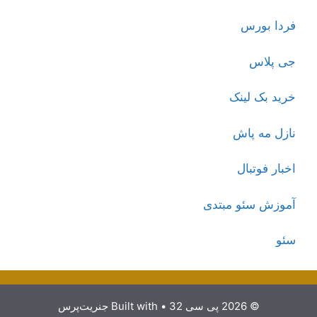
فردا بورس
جی پلاس
خرید بک لینک
نازل مه پاش
اخبار فوتبال
آموزش سئو مبتدی
سئو
© 2026 پی سی 32
• Built with
جنریت‌پرس