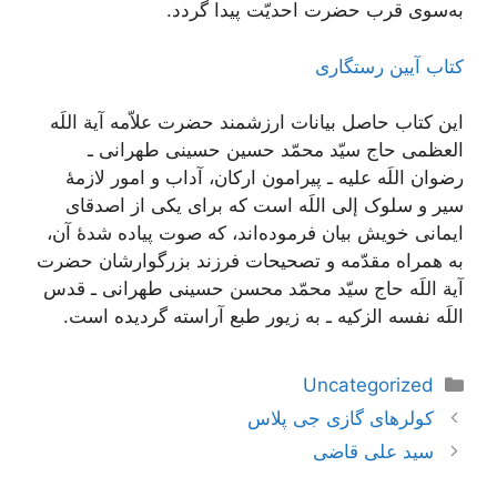
به‌سوى قرب حضرت احديّت پيدا گردد.
کتاب آیین رستگاری
این کتاب حاصل بیانات ارزشمند حضرت علاّمه آیة اللَه
العظمی حاج سیّد محمّد حسین حسینی طهرانی ـ
رضوان اللَه علیه ـ پیرامون ارکان، آداب و امور لازمۀ
سیر و سلوک إلی اللَه است که برای یکی از اصدقای
ایمانی خویش بیان فرموده‌اند، که صوت پیاده شدۀ آن،
به همراه مقدّمه و تصحیحات فرزند بزرگوارشان حضرت
آیة اللَه حاج سیّد محمّد محسن حسینی طهرانی ـ قدس
اللَه نفسه الزکیه ـ به زیور طبع آراسته گردیده است.
دسته‌ها
Uncategorized
ناوبری
کولرهای گازی جی پلاس
نوشته‌ها
سید علی قاضی