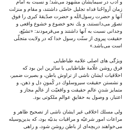
و ادب در سيمايشان مشهود می‌شد؛ و نسبت به امام
زمان أرواحُنا فداه تجليل خاصّى داشتند، و مقام و منزلت
آنها و حضرت رسول‌اللَه و حضرت صدّيقۀ كبرى را فوق
تصوّر می‌دانستند، و يك نحو خضوع و خشوع واقعى و
وجدانى نسبت به آنها داشتند و می‌فرمودند: «تشيّع،
حقيقت پيروى از سنّت رسول خدا كه در ولايت متجلّى
است می‌‏باشد.»
ویژگی های اصلی علامه طباطبایی
فرق روشن علّامۀ طباطبایى با سائرين اين بود كه
اخلاقيات ايشان ناشى از تراوش باطن، و بصيرت ضمير،
و نشستن حقيقت سيروسلوك در كُمونِ دل و ذهن، و
متمايز شدنِ عالمِ حقيقت و واقعيّت از عالَمِ مجاز و
اعتبار، و وصول به حقایقِ عوالمِ ملكوتى بود.
ولى مسلك اخلاقى غير ايشان ناشى از تصحيح ظاهر و
مراعات امور شرعيّه و مراقبات بدنيّه بود، كه بدين‌وسيله
می‌‏خواهند دريچه‌‏اى از باطن روشن شود، و راهى