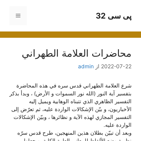
رش
ه
پی سی 32
فهرست
حتوا
محاضرات العلامة الطهراني
2022-07-22
از
admin
شرع العلامة الطهراني قدس سره في هذه المحاضرة
بتفسير آية النور (الله نور السموات و الأرض) ، وبدأ بذكر
التفسير الظاهري الذي تتبناه الوهابية ويميل إليه
الأخباريون، و بيّن الإشكالات الواردة عليه، ثم تعرّض إلى
التفسير المجازي لهذه الآية و نظائرها ، وبيّن الإشكالات
الواردة عليه.
وبعد أن تبيّن بطلان هذين المنهجين، طرح قدس سرّه
نظرية وضع الألفاظ للمعاني العامة الكلية، و جعلها