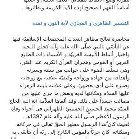
أساساً للفهم الصحيح لهذه الآية الكريمة ونظائرها.
التفسير الظاهري و المجازي لآية النور، و نقده
محاضرة تعالج مظاهر ابتعدت المجتمعات الإسلاميّة فيها
عن التأسّي بالنبي صلّى الله عليه وآله كحلق اللحية
واختيار أنماط الألبسة الغربيّة و الأسماء ذات الطابع
الغربي أو القومي وهجران القرآن الكريم عند الفتن.
وهي تسلّط الضوء على جوانب من سننه وسيرته
وأهدافه من جهاده وزواجه وكيفيّة علاقته مع زوجاته
وصبره على أذى بعضهنّ، وعلى علاقته بابنته الزهراء
عليها السلام ومكانتها لديه وبعض ما جرى عليها من
مصائب حسداً على ذلك. وقد ألقاها العلاّمة آية الله الحاج
السيّد محمد الحسين الحسينيّ الطهراني فی أجواء وفاة
الرسول الأعظم صلّى الله عليه وآله عام 1397هـ .
فحيث كان ّهذا الرسول مظهر الحقّ تعالى في حركاته
وسكناته، كان حريّاً بالمؤمن الكادح إلى ربّه أن يتأسّى به