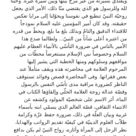
ويقتدي بسيرته من غير مزج بينها وبين سيرة غيره. وحبّنا
لله وللرسول هو الذي يقتضي منّا ذلك، الأمر الذي يجعل
روحيّة النبيّ تنطبع في نفوسنا ويحوّلنا إلى مرايا تعكس
حقيقته. وقد كان أمير المؤمنين عليه السلام نموذجاً
للاقتداء الدقيق والتامّ وبذلك بلغ ما بلغ، ويحطّ من قدره
من اعتبره أعلى شأناً من النبيّ… ولطالما صدع هذا
الأمير بالناس في ضرورة التأسّي بالأنبياء العظام عليهم
السلام وخصوصاً نبي الإسلام مستعرضاً محطّات من
مواقفهم وسلوكهم ومنها الخطبة التي يشير إليها
المرحوم العلامة في محاضرته هذه ويقف متأملاً عند
بعض فقراتها. وفی المحاضرة قصص وفوائد تستوقف
الناظر كضرورة مراقبة مدى تأسّي النفس بالرسول
وقصّة عدالة زوجة العلامة الحلّي وإلقاؤها الكتاب في
الماء، أثر الاسم على شخصيّة المولود وكشفه عن
الانتماء الثقافي، قصّة العالم الذي يسمّي ابنه بأسماء
غربية وبيان العلّة في ذلك، ضرورة حفظ عزّة وكرامة
طلاّب العلوم الدينيّة في كيفيّة تقديم الرواتب والهدايا،
نظر الرجل إلى المرأة وآثاره، زواج النبيّ لم يكن بدافع