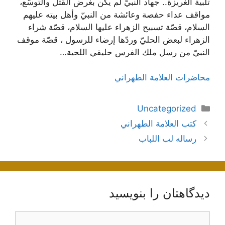
تلبية الغريزة.. جهاد النبيّ لم يكن بغرض القتل والتوسّع،
مواقف عداء حفصة وعائشة من النبيّ وأهل بيته عليهم
السلام، قصّة تسبيح الزهراء عليها السلام، قصّة شراء
الزهراء لبعض الحليّ وردّها إرضاء للرسول ، قصّة موقف
النبيّ من رسل ملك الفرس حليقي اللحية…
محاضرات العلامة الطهراني
دسته‌ها
Uncategorized
ناوبری
كتب العلامة الطهراني
نوشته‌ها
رساله لب اللباب
دیدگاهتان را بنویسید
دیدگاه