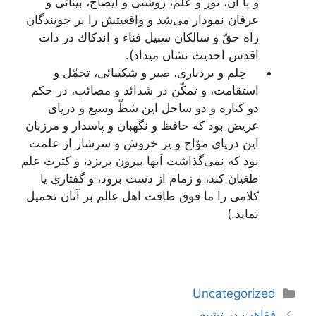
و با آن، نور و علم، روشنى و ایضاح، بینائى و
عرفان نمودار مى‌شد و واقعیتش را بر جویندگان
راه حقّ و سالكان سبیل فناء و اندكاك در ذات
اقدس احدیت نشان میداد).
حِلم و بردبارى، صبر و شكیبائى، تحمّل و
استقامت، و تمكّن در شدائد و مصائب، در حكم
دو كناره و دو ساحل این شطّ وسیع و دریاى
عریض بود كه حافظ و نگهبان و پاسدار و مرزبان
این دریاى موّاج و پر خروش و سرشار از علمت
بود كه نمى‌گذاشت آبها بیرون بریزد، و كثرت علم
طغیان كند، و زمام از دست برود، و گفتارى یا
كلامى را ما فوق طاقت اهل عالم بر آنان تحمیل
نماید.)
دسته‌ها
Uncategorized
ناوبری
فقاهت در تشیع