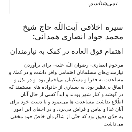
نمی‌‏شناسم‏.
سیره اخلاقی آیت‌اللَه حاج شیخ
محمد جواد انصاری همدانی:
اهتمام فوق العاده در کمک به نیارمندان
مرحوم انصارى- رضوان اللَه عليه- براى برآوردن
نيازمندى‏‌های مسلمانان اهتمامى وافر داشت و در كمك و
مساعدت به فقرا و مسكينان بی‌‏اختيار بود، و در بذل و
انفاق بی‌نظير بود، به بسيارى از خانواده‏ هاى مستمند كه
در گوشه و كنار شهر بودند و ابداً كسى از حال آنان
اطّلاع نداشت مساعدت‏ ها می‌نمود و با دست خود براى
آنان غذا و لباس و فراش می‌برد، و در اخفاى اين امور
به حدّى دقيق بود كه حتّى از شاگردان خاصّ خود مخفى
می‌داشت