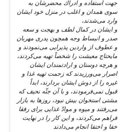
جهت استفاده و ادراك محضرشان به
سوى همدان و اغلب در منزل خود ايشان
وارد می‌شدند،
و ايشان در كمال لطف و بهجت و سعه
صدر و انبساط وجه همچون پدرى مهربان
و عطوف از واردين پذيرايى می‌‏نمودند و
مايحتاج معيشت را شخصاً تهيه می‌‏كردند،
و هرچه دوستان و ارادتمندان‏ ايشان
اصرار می‌‏ورزيدند كه زحمت تهيه غذا و
غيره را از دوش ايشان بردارند، ابداً
قبول نمی‌‏فرمودند، و با آن جثّه نحيف كه
مشتى استخوان بيش نبود، روزها به بازار
می‌رفتند و ميوه و موادّ غذايى براى رفقا
فراهم می‌‏كردند، و اين كار را در نهايت
خفا و اختفا انجام می‌دادند