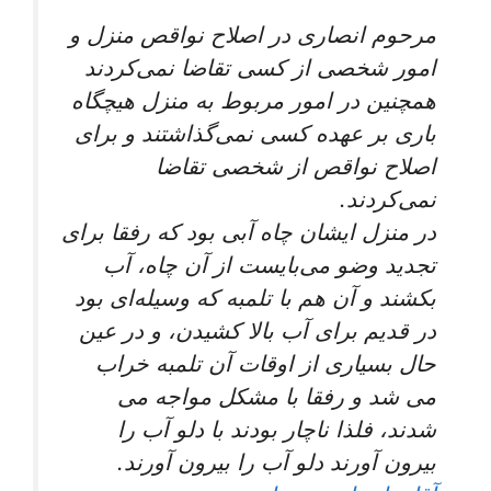
مرحوم انصارى در اصلاح نواقص منزل و
امور شخصى از كسى تقاضا نمی‌‏كردند
همچنين در امور مربوط به منزل هيچ‏گاه
بارى بر عهده كسى نمی‌‏گذاشتند و براى
اصلاح نواقص از شخصى تقاضا
نمی‌‏كردند.
در منزل ايشان چاه آبى بود كه رفقا براى
تجديد وضو می‌‏بايست از آن چاه، آب
بكشند و آن هم با تلمبه كه وسيله‏‌اى بود
در قديم براى آب بالا كشيدن، و در عين
حال بسيارى از اوقات آن تلمبه خراب
می ‏شد و رفقا با مشكل مواجه می
شدند، فلذا ناچار بودند با دلو آب را
بيرون آورند دلو آب را بيرون آورند.