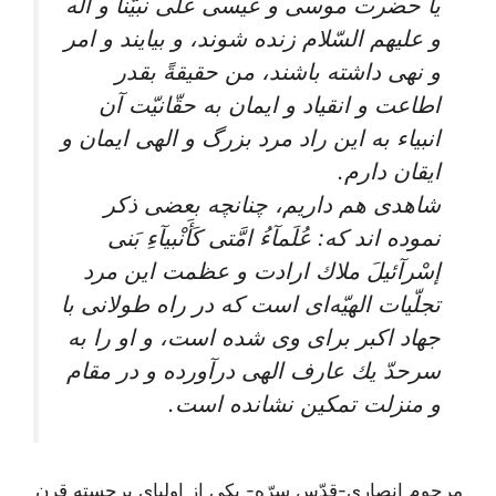
يا حضرت موسى و عيسى على نبيّنا و آله
و عليهم السّلام زنده شوند، و بيايند و امر
و نهى داشته باشند، من حقيقةً بقدر
اطاعت و انقياد و ايمان به حقّانيّت آن
انبياء به اين راد مرد بزرگ و الهى ايمان و
ايقان دارم.
شاهدى هم داريم، چنانچه بعضى ذكر
نموده ‏اند كه: عُلَمآءُ امَّتى كَأَنْبيآءِ بَنى
إسْرآئيلَ‏ ملاك ارادت و عظمت اين مرد
تجلّيات الهيّه‌‏اى است كه در راه طولانى با
جهاد اكبر براى وى شده است، و او را به
سرحدّ يك عارف الهى درآورده و در مقام
و منزلت تمكين نشانده است‏.
مرحوم انصارى‏-قدّس سرّه- يكى از اولياى برجسته قرن