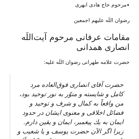
•مرحوم حاج هادی ابهری
رضوان اللَه علیهم اجمعین
مقامات عرفانی مرحوم آیت‌اللَه
انصاری همدانی
حضرت علامه طهرانی رضوان اللَه علیه:
حضرت آقاى انصارى فوق‏‌العاده مرد
كامل و شايسته و منوّر به نور توحيد بود،
من واقعاً به كمال و شرف و توحيد و
فضائل اخلاقى و معنوى ايشان در حدود
ايمان به يك پيغمبر، ايمان و يقين دارم.
زيرا اگر الآن حضرت يوسف و يا شعيب و