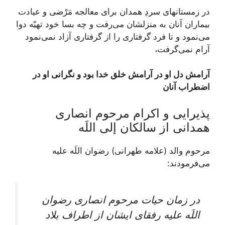
در زمستان‏هاى سردِ همدان براى معالجه مَرْضى و عيادت
بيماران آنان به منزلشان می‌‏رفت و چه بسا خود تهيّه دوا
می‌‏نمود و تا فرد گرفتارى را از گرفتارى آزاد نمی‌‏نمود
آرام نمی‌‏گرفت،
آرامش دل او در آرامش خلق خدا بود و نگرانى او در
اضطراب آنان
پذيرايى و اكرام مرحوم انصارى
همدانى از سالكان إلى اللَه‏
مرحوم والد (علامه طهرانی) رضوان اللَه عليه
می‌‏فرمودند:
در زمان حيات مرحوم انصارى رضوان
اللَه عليه رفقاى ايشان از اطراف بلاد