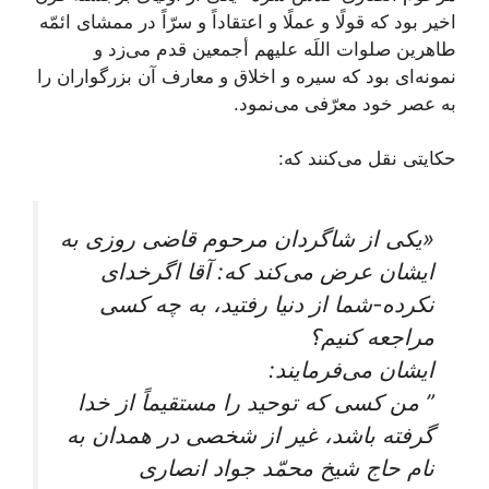
اخير بود كه قولًا و عملًا و اعتقاداً و سرّاً در ممشاى ائمّه
طاهرين صلوات اللَه عليهم أجمعين قدم می‌‏زد و
نمونه‌‏اى بود كه سيره و اخلاق و معارف آن بزرگواران را
به عصر خود معرّفى می‌‏نمود.
حكايتى نقل می‌‏كنند كه:
«يكى از شاگردان مرحوم قاضى روزى به
ايشان عرض می‌كند كه: آقا اگرخداى
نكرده-شما از دنيا رفتيد، به چه كسى
مراجعه كنيم؟
ايشان می‌فرمايند:
” من كسى كه توحيد را مستقيماً از خدا
گرفته باشد، غير از شخصى در همدان به
نام حاج شيخ محمّد جواد انصارى‏