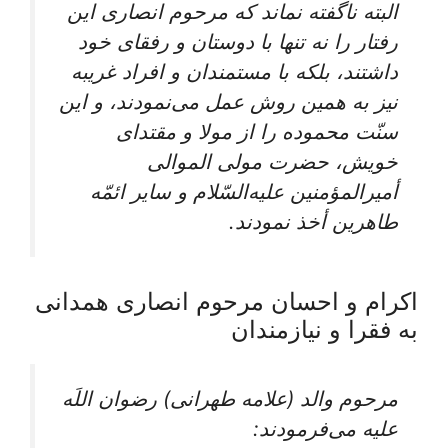
البته ناگفته نماند كه مرحوم انصارى اين
رفتار را نه تنها با دوستان و رفقاى خود
داشتند، بلكه با مستمندان و افراد غريبه
نيز به همين روش عمل می‌‏نمودند، و اين
سنّت محموده را از مولا و مقتداى
خويش، حضرت مولى الموالى
أميرالمؤمنين عليه‌‏السّلام و ساير ائمّه
طاهرين أخذ نمودند.
اكرام و احسان مرحوم انصارى همدانى
به فقرا و نيازمندان‏
مرحوم والد (علامه طهرانی) رضوان اللَه
عليه می‌‏فرمودند: