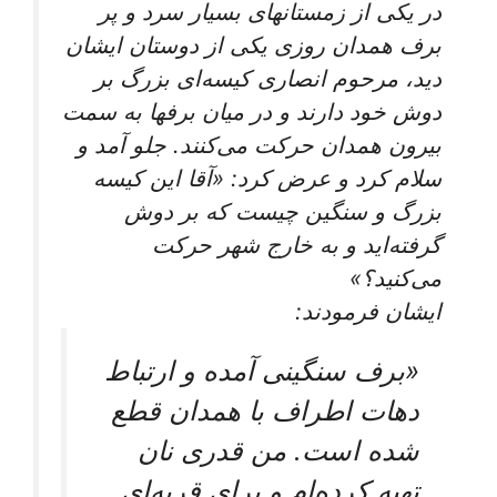
در يكى از زمستان‏هاى بسيار سرد و پر
برف همدان روزى يكى از دوستان ايشان
ديد، مرحوم انصارى كيسه‌‏اى بزرگ بر
دوش خود دارند و در ميان برف‏ها به سمت
بيرون همدان حركت می‌‏كنند. جلو آمد و
سلام كرد و عرض كرد: «آقا اين كيسه
بزرگ و سنگين چيست كه بر دوش
گرفته‌‏ايد و به خارج شهر حركت
می‌‏كنيد؟»
ايشان فرمودند:
«برف سنگينى آمده و ارتباط
دهات اطراف با همدان قطع
شده است. من قدرى نان
تهيه كرده‌‏ام و براى قريه‏‌اى