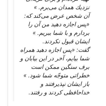
نزديك همدان می‌‏برم. »
آن شخص عرض می‌‏كند كه:
«پس اجازه دهيد من آن را
بردارم و با شما ببريم. »
ايشان قبول نكردند.
گفت: «پس اجازه دهيد همراه
شما بيايم، آخر در اين بيابان و
برف سنگين ممكن است
خطراتى متوجّه شما شود. »
باز ايشان نپذيرفتند و
خداحافظى كردند و رفتند.