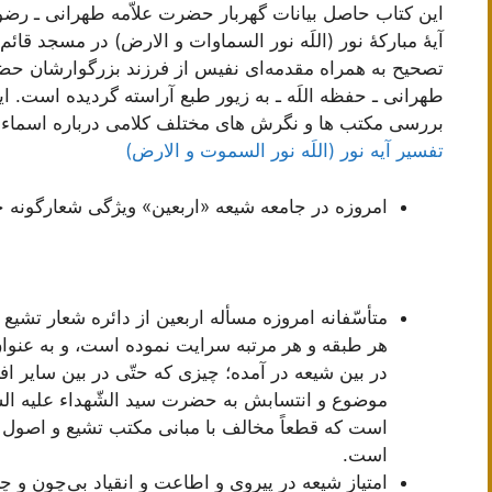
این کتاب حاصل بیانات گهربار حضرت علاّمه طهرانی ـ رضوان
آیۀ مبارکۀ نور (اللَه نور السماوات و الارض) در مسجد ق
تصحیح به همراه مقدمه‌ای نفیس از فرزند بزرگوارشان حضر
طهرانی ـ حفظه اللَه ـ به زیور طبع آراسته گردیده است. 
بررسی مکتب ها و نگرش های مختلف کلامی درباره اسماء
تفسیر آیه نور (اللَه نور السموت و الارض)
امروزه در جامعه شیعه «اربعین» ویژگی شعارگونه 
متأسّفانه امروزه مسأله اربعین از دائره شعار تشیع و 
هر طبقه و هر مرتبه سرایت نموده است، و به عنوان
در بین شیعه در آمده؛ چیزی که حتّی در بین سایر ا
موضوع و انتسابش به حضرت سید الشّهداء علیه السّ
است که قطعاً مخالف با مبانی مکتب تشیع و اصول م
است.
امتیاز شیعه در پیروی و اطاعت و انقیاد بی‌چون و 