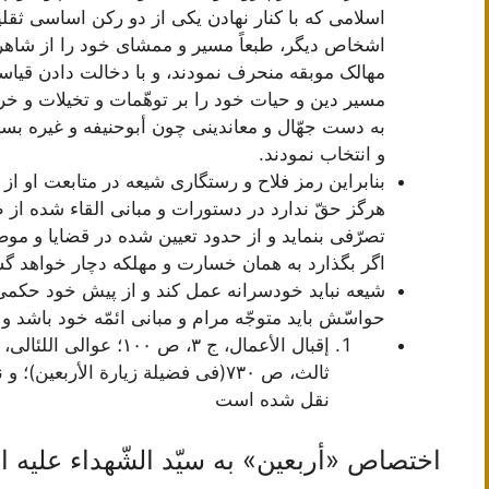
اسلامی که با کنار نهادن یکی از دو رکن اساسی ثقل
اشخاص دیگر، طبعاً مسیر و ممشای خود را از شاهرا
مهالک موبقه منحرف نمودند، و با دخالت دادن قیا
مسیر دین و حیات خود را بر توهّمات و تخیلات و خراف
به دست جهّال و معاندینی چون أبوحنیفه و غیره بسپر
و انتخاب نمودند.
بنابراین رمز فلاح و رستگاری شیعه در متابعت او از
هرگز حقّ ندارد در دستورات و مبانی القاء شده از
تصرّفی بنماید و از حدود تعیین شده در قضایا و مو
اگر بگذارد به همان خسارت و مهلکه دچار خواهد گش
شیعه نباید خودسرانه عمل کند و از پیش خود حکمی 
حواسّش باید متوجّه مرام و مبانی ائمّه خود باشد و ب
ثالث، ص ٧٣٠(فی فضیلة زیارة الأربعی
نقل شده است
اختصاص «أربعين» به سيّد الشّهداء عليه ال