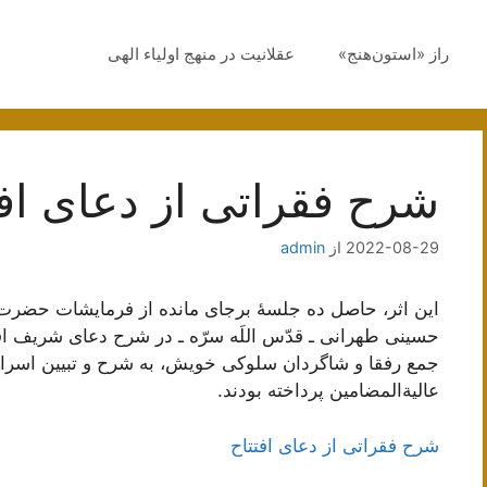
راز «استون‌هنج»
عقلانیت در منهج اولیاء الهی
شرح فقراتی از دعای افت
2022-08-29
از
admin
این اثر، حاصل ده جلسۀ برجای مانده از فرمایشات حضرت ع
حسینی طهرانی ـ قدّس اللَه سرّه ـ در شرح دعای شریف ا
جمع رفقا و شاگردان سلوکی خویش، به شرح و تبیین اسرار
عالیة‌المضامین پرداخته بودند.
شرح فقراتی از دعای افتتاح