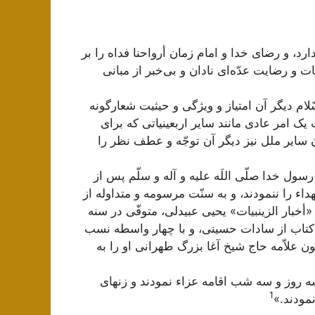
 و رضای خدا و امام زمان أرواحنا فداه را بر
ت و رضایت عدّه‌ای نادان و بی‌خبر از مبانی
ام دیگر آن امتیاز و ویژگی و حیثیت شعارگونه
 امر عادی مانند سایر اربعینیاتی که برای
 سایر ملل نیز دیگر آن توجّه و عطف نظر را
 رسول خدا صلّی اللَه علیه و آله و سلّم پس از
اء را ننمودند، و به سنّت مرسومه و متداوله از
خبار الزینبیات» یحیی عبیدلی،‌ متوفّی در سنه
ین کتاب از سادات حسینی، و با چهار واسطه نسب
ون علاّمه حاج شیخ آغا بزرگ طهرانی او را به
ه روز و سه شب اقامه عزاء نمودند و زنهای
1
مودند.»