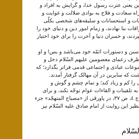
ین یعنی عترت رسول خدا، و گرایش به افراد و
ه سعادت و فلاح به بوادی ضلالت و غوایت و
سات و استحسانات و سلیقه‌های شخصی بکلّی
ات بنا نهادند، و زمام امور دین و دنیای خود را
دند، و خسران دنیا و آخرت را برای خود اختیار
 سنن و دستورات ائمّه خود می‌باشد و بس! و او
 طرف زعمای معصومین علیهم‌ السّلام دخل و
ضوعات عبادی و اجتماعی قدمی فراتر بگذارد؛ که
ت که سایرین در آن مهالک گرفتار آمدند.
را کم و زیاد کند؛ و تمام چشم و گوش و
ه تلقینات و القاءات عوام توجّه نکند، و برای
إقبال الأعمال، ج ٣، ص ١٠٠؛ عوالی اللئالی، ج ٤‌، ص ٣٧، در پاورقی از «مصباح المتهجّد» جزء
ن)؛ و نظیر این روایت از امام صادق علیه السّلام نیز
سّلام