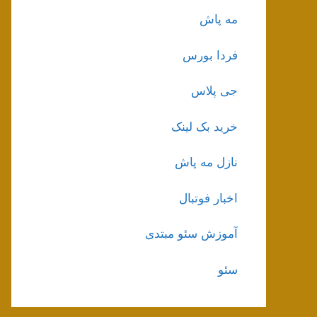
مه پاش
فردا بورس
جی پلاس
خرید بک لینک
نازل مه پاش
اخبار فوتبال
آموزش سئو مبتدی
سئو