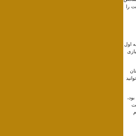
ت را
ه اول
یازی
ان
انید
ود،
عت
م