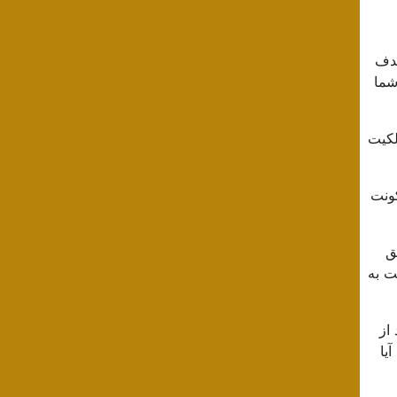
هدف
شما
لکیت
کونت
ق
ت به
از
یا