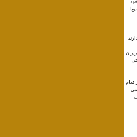
خود
وپا
رند
ی شود. حد فاصل سال های ۲۰۰۹ تا ۲۰۲۰ تعداد کاربران
نتی
 تمام
می
ف