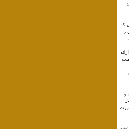
د
ی که
 را
رائه
فیت
 و
ول
صورت
 مشخص