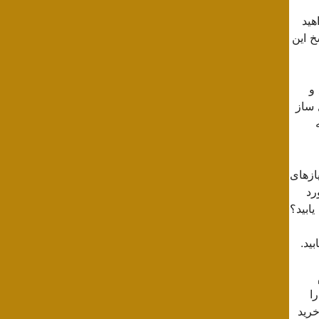
هید
خ این
و
 ساز
ازهای
رد
ابید؟
ید.
ا
خرید