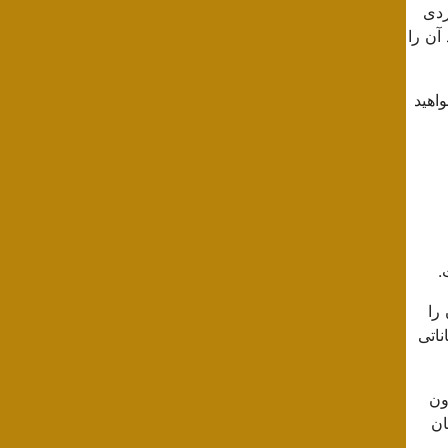
ردی
آن را
اهید
.
را
ناتی
ون
ان