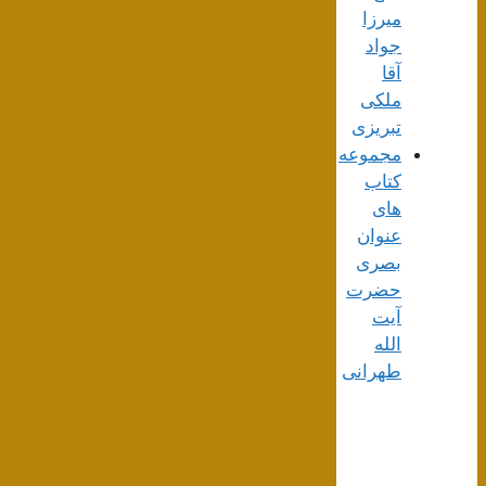
میرزا
جواد
آقا
ملکی
تبریزی
مجموعه
کتاب
های
عنوان
بصری
حضرت
آیت
الله
طهرانی