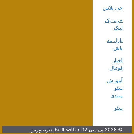
جی پلاس
خرید بک
لینک
نازل مه
پاش
اخبار
فوتبال
آموزش
سئو
مبتدی
سئو
© 2026 پی سی 32
• Built with
جنریت‌پرس