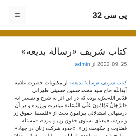
رش
ه
پی سی 32
فهرست
حتوا
کتاب شریف «رسالۀ بدیعه»
2022-09-25
از
admin
کتاب شریف «رسالۀ بدیعه»
از مکتوبات حضرت علامه
آیة‌اللَه حاج سید محمدحسین حسینی طهرانی
قدّس‌اللَه‌سرّه بوده که در این اثر به شرح و تفسير آيه
«الرِّجَالُ قَوَّامُونَ عَلَي‌ النِّسَاء» مبادرت ورزیده و در آن‌
درسهائي‌ استدلالي پیرامون بحث از «فلسفۀ حقوق زن
و مرد»، «معنای تساوی حقوق زن و مرد»، «مسئله
قضاوت و حکومت زن»، «حدود شرکت زنان در جهاد»
مطرح شده و شواهدی از آیات و روایات و قرائن عقلائیه