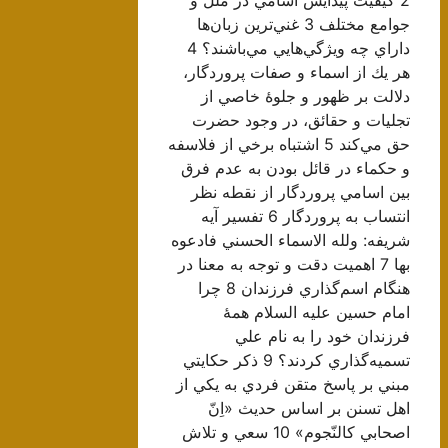
جوامع مختلف 3 غني‌ترين زبان‌ها
داراي چه ويژگي‌هايي مي‌باشند؟ 4
هر يك از اسماء و صفات پروردگار،
دلالت بر ظهور و جلوۀ خاصي از
تجليات و حقائق، در وجود حضرت
حق مي‌كند 5 اشتباه برخي از فلاسفه
و حكماء در قائل بودن به عدم فرق
بين اسامي پروردگار از نقطه نظر
انتساب به پروردگار 6 تفسير آيه
شريفه: ولله الاسماء الحسني فادعوه
بها 7 اهميت دقت و توجه به معنا در
هنگام اسم‌گذاري فرزندان 8 چرا
امام حسين عليه السلام همۀ
فرزندان خود را به نام علي
تسميه‌گذاري كردند؟ 9 ذكر حكايتي
مبني بر پاسخ متقن فردي به يكي از
اهل تسنن بر اساس حديث «اِنّ
اصحابي كالنّجوم» 10 سعي و تلاش