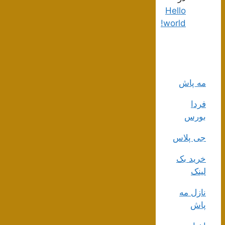
Hello
world!
مه پاش
فردا
بورس
جی پلاس
خرید بک
لینک
نازل مه
پاش