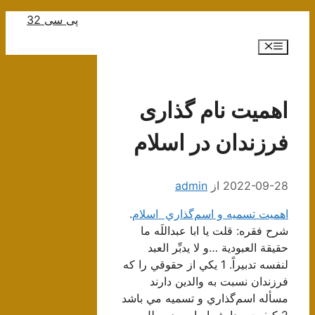
رش
پی سی 32
ه
فهرست
حتوا
اهمیت نام ‌گذارى
فرزندان در اسلام
2022-09-28
از
admin
اهميت تسميه و اسم‌گذاري اسلام
.
شرح فقره: قلت يا ابا عبداللَه ما
حقيقة العبودية …و لا يدبِّر العبد
لنفسه تدبيراً. 1 يكي از حقوقي را كه
فرزندان نسبت به والدين دارند
مسأله اسم‌گذاري و تسميه مي باشد
2 كيفيت پيدايش اسامي در ملل و