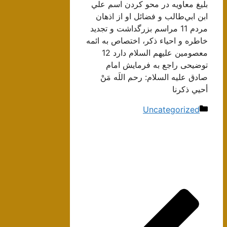
بليغ معاويه در محو كردن اسم علي
ابن ابي‌طالب و فضائل او از اذهان
مردم 11 مراسم بزرگداشت و تجديد
خاطره و احياء ذكر، اختصاص به ائمه
معصومين عليهم السلام دارد 12
توضيحی راجع به فرمايش امام
صادق عليه السلام: رحم اللَه مَنْ
أحيي ذكرنا
دسته‌ها
Uncategorized
ناوبری
نوشته‌ها