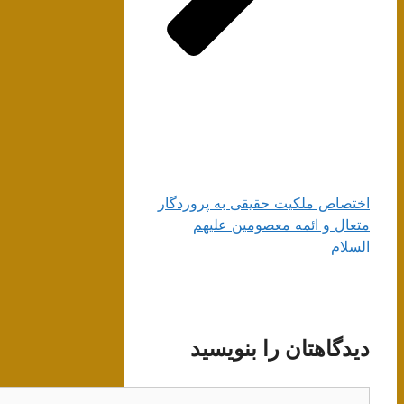
اختصاص ملكیت حقیقى به پروردگار
متعال و ائمه معصومین علیهم
السلام‏
دیدگاهتان را بنویسید
دیدگاه