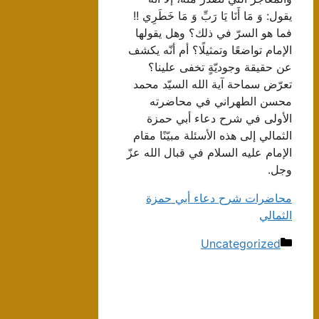
يقول: وَ مَا أَنَا يَا رَبِّ وَ مَا خَطَرِي‏ !!
فما هو السرّ في ذلك؟ وهل يقولها
الإمام تواضعًا وتمثيلًا؟ أم أنّه يكشف
عن حقيقة وجوديّةٍ تخفى علينا؟
تعرّض سماحة آية الله السيّد محمد
محسن الطهراني في محاضرته
الأولى في شرح دعاء أبي حمزة
الثمالي إلى هذه الأسئلة مبيّنًا مقام
الإمام عليه السلام في قبال الله عزّ
وجل.
محاضرات شرح دعاء أبي حمزة
الثمالي
دسته‌ها
Uncategorized
ناوبری
نوشته‌ها