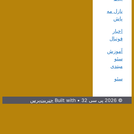
نازل مه
پاش
اخبار
فوتبال
آموزش
سئو
مبتدی
سئو
© 2026 پی سی 32
• Built with
جنریت‌پرس