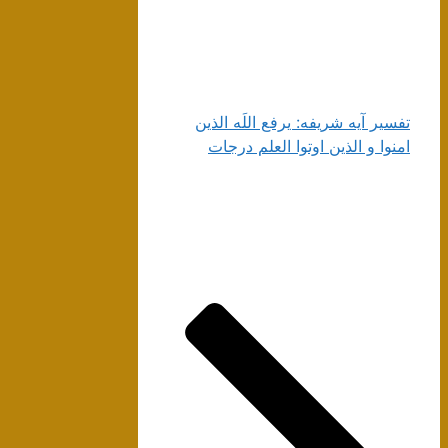
تفسیر آیه شریفه: یرفع اللَه الذین
امنوا و الذین اوتوا العلم درجات