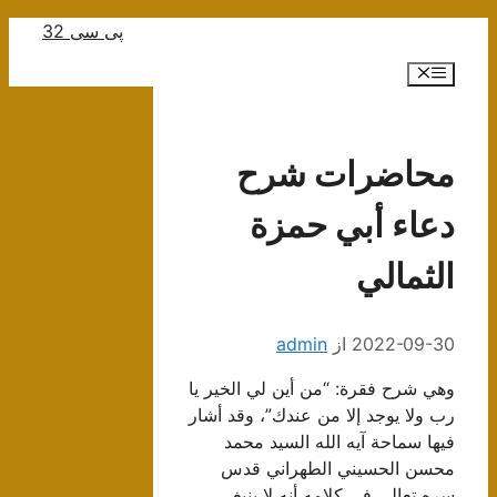
رش
پی سی 32
ه
فهرست
حتوا
محاضرات شرح
دعاء أبي حمزة
الثمالي
2022-09-30
از
admin
وهي شرح فقرة: “من أين لي الخير يا
رب ولا يوجد إلا من عندك”، وقد أشار
فيها سماحة آيه الله السيد محمد
محسن الحسيني الطهراني قدس
سره تعالى في كلامه أنه لا ينبغي