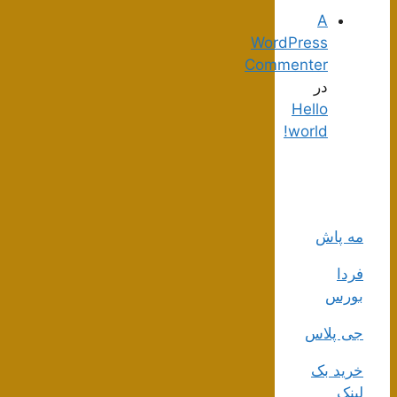
A
WordPress
Commenter
در
Hello
world!
مه پاش
فردا
بورس
جی پلاس
خرید بک
لینک