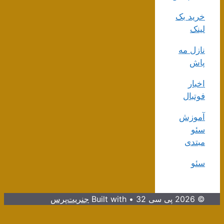
خرید بک
لینک
نازل مه
پاش
اخبار
فوتبال
آموزش
سئو
مبتدی
سئو
© 2026 پی سی 32
• Built with
جنریت‌پرس