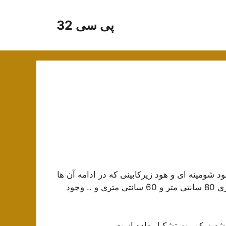
پی سی 32
 شومینه ای و هود زیرکابینی که در ادامه آن ها
را توضیح می دهیم از نظر سایز هم هود های 90 سانتی متری 80 سانتی متر و 60 سانتی متری و .. وجود
شیشه سکوریت تشکیل داده است.