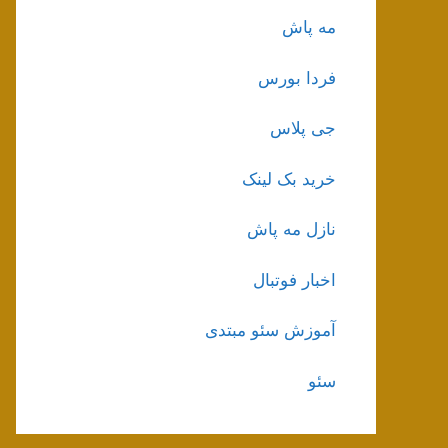
مه پاش
فردا بورس
جی پلاس
خرید بک لینک
نازل مه پاش
اخبار فوتبال
آموزش سئو مبتدی
سئو