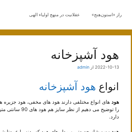
راز «استون‌هنج»
عقلانیت در منهج اولیاء الهی
هود آشپزخانه
2022-10-13
از
admin
انواع
هود آشپزخانه
هود
های انواع مختلفی دارند هود های مخفی، هود جزیره هود
دارد.
هود مورب:
از جدیدترین مدل های هود که بدنه را عمدتا 