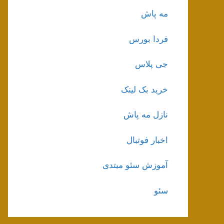
مه پاش
فردا بورس
جی پلاس
خرید بک لینک
نازل مه پاش
اخبار فوتبال
آموزش سئو مبتدی
سئو