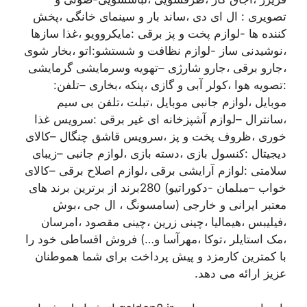
تصویری : ال ای دی ،ساند بار و سینمای خانگی ،پخش
کننده ها -لوازم پخت و پز برقی :مایکروویو ،غذا سازها
،نوشیدنی ساز -لوازم نظافت و شستشو:اتو ،بخار شوی
،جارو برقی ،جارو شارژی –تهویه وسرمایشی گرمایشی
:تصویه هوا ،کولر آبی و گازی ،پنکه ،بخاری –تلفن:
موبایل ،لوازم جانبی موبایل ،تبلت ،تلفن بی سیم
،سانترال –لوازم آشپزخانه ای غیر برقی :سرویس غذا
خوری ،ظروف پخت و پز ،سرویس قاشق چنگال –کالای
دیجیتال :کنسول بازی ،دسته بازی ،لوازم جانبی –زیبای
سلامتی :لوازم آرایشی برقی ،لوازم اصلاح برقی –کالای
خواب –مبلمان -دکوراتیو) 280برند از برترین برند های
معتبر ایرانی و خارجی (سامسونگ ، ال جی ،بوش
،فیلیبس ،هیمالیا ،چینی زرین ،چینی مقصود ،امرسان
،مک استایلر ،توکا ،مهرآسا و…) فروش اقساطی خود را
با کمترین کارمزد و پیش پرداخت برای شما هموطنان
عزیز ارائه می دهد.