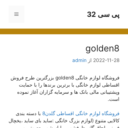
رش
ه
پی سی 32
فهرست
حتوا
golden8
2022-11-28
از
admin
فروشگاه لوازم خانگی golden8 بزرگترین طرح فروش
اقساطی لوازم خانگی با برترین برندها را با حمایت
وپشتیبانی مالی بانک ها و سرمایه گزاران آغاز نموده
است.
فروشگاه لوازم خانگی اقساطی گلدن8
با دسته بندی
کالایی متنوع (لوازم بزرگ خانگی :ساید بای ساید ،یخچال
فریزر ،اجاق گاز ،ظرفشویی ،لباسشویی-صوتی و