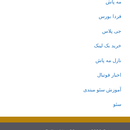
مه پاش
فردا بورس
جی پلاس
خرید بک لینک
نازل مه پاش
اخبار فوتبال
آموزش سئو مبتدی
سئو