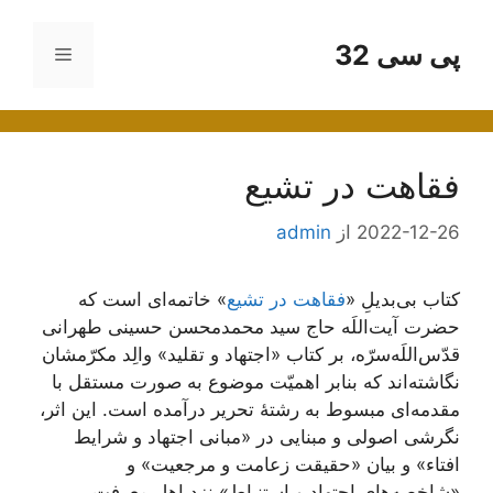
رش
ه
پی سی 32
فهرست
حتوا
فقاهت در تشیع
2022-12-26
از
admin
کتاب بی‌بدیلِ «
فقاهت در تشیع
» خاتمه‌ای است که
حضرت آیت‌اللَه حاج سید محمدمحسن حسینی طهرانی
قدّس‌اللَه‌سرّه، بر کتاب «اجتهاد و تقلید» والِد مکرّمشان
نگاشته‌اند که بنابر اهمیّت موضوع به صورت مستقل با
مقدمه‌ای مبسوط به رشتۀ تحریر درآمده است. این اثر،
نگرشی اصولی و مبنایی در «مبانی اجتهاد و شرایط
افتاء» و بیان «حقیقت زعامت و مرجعیت» و
«شاخصه‌های اجتهاد و استنباط» نزد اهل معرفت