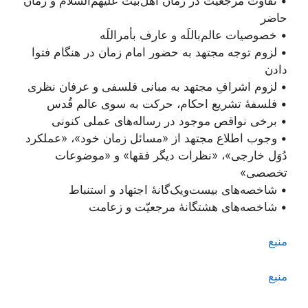
• تفاوت مرجعیّت در زمان اهل‌بیت علیهم‌السلام و زمان
حاضر
• خصوصیات عالم‌باللَه و عارف بأمر‌اللَه
• لزوم توجه مجتهد به حضور امام زمان در هنگام فتوا
دادن
• لزوم اشرافِ مجتهد به مبانی فلسفی و عرفان نظری
• فلسفۀ تشریع احکام، حرکت به سوی عالم قُدس
• برخی نواقص موجود در رساله‌های عملی کنونی
• وجوب اطلاع مجتهد از «مسائل زمان خود»، «عملکرد
دُوَل خارجی»، «نظرات دیگر فقها» و «موضوعات
تخصصی»
• شاخصه‌های بیست‌ویک‌گانۀ اجتهاد و استنباط
• شاخصه‌های هشتگانۀ مرجعیّت و زعامت
منبع
منبع