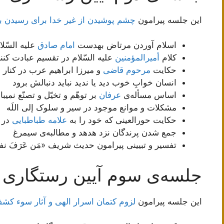
این جلسه پیرامون
چشم پوشیدن از غیر خدا برای رسیدن ب
اسلام آوردن مرتاض به‏دست
امام صادق
علیه السّلا
کلام
أمیرالمؤمنین
علیه السّلام در تقسیم عبادت کنن
حکایت
مرحوم قاضی
و میرزا ابراهیم عرب در کنار 
انسان خوابِ خوب دید یا ندید نباید دنبالش برود
اساس مسأله‌ی
عرفان
بر توهّم و تخیّل و تصنّع نمی‏ب
مشکلات و موانع موجود در سیر و سلوک إلی اللَه
حکایت حورالعینی که خود را به
علامه طباطبایی
در 
جمع شدن پرندگان نزد هدهد و مطالبه‌ی سیمرغ
تفسیر و تبیینی پیرامون حدیث شریف «مَن عَرَفَ نفسَهُ
جلسه‌ی سوم آیین رستگاری
این جلسه پیرامون
لزوم كتمان اسرار الهى و آثار سوء ك