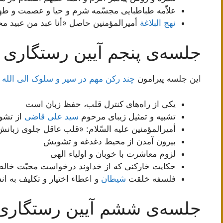
علاّمه طباطبایی مجسّمه شرم و حیا و عصمت و طه
نهج البلاغة
أمیرالمؤمنین حاصل «أنا عبد من عبید م
جلسه‌ی پنجم آیین رستگاری
این جلسه پیرامون
چند رکن مهم در سیر و سلوک الی الله
ب
یکی از راه‌های کنترل قلب، حفظ زبان است
تشبیه و تمثیل زیبای مرحوم
سید علی قاضی
از تشو
أمیرالمؤمنین علیه السّلام: «قلب عاقل جلوی زب
بیرون آمدن از محیط دغدغه و تشویش
لزوم معاشرت با خوبان و اولیاء الهی
حکایت خارکنی که از خداوند درخواست محبّت خالصا
فلسفه خلقت
شیطان
و اعطاء اختیار و تکلیف به ان
جلسه‌ی ششم آیین رستگاری