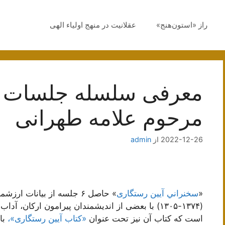
راز «استون‌هنج»
عقلانیت در منهج اولیاء الهی
معرفی سلسله جلسات آی
مرحوم علامه طهرانی
2022-12-26
از
admin
«
سخنراني آیین رستگاری
» حاصل ۶ جلسه از بیانات ارزشمند
(۱۳۷۴-۱۳۰۵) با بعضی از اندیشمندان پیرامون ارکان، آداب و امور لازم در
است که کتاب آن نیز تحت عنوان
«کتاب آیین رستگاری»،
با