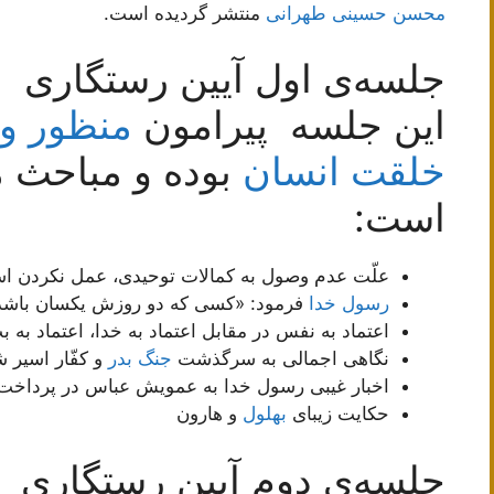
محسن حسینی طهرانی
منتشر گردیده است.
جلسه‌ی اول آیین رستگاری
این جلسه پیرامون
منظور و 
خلقت انسان
بوده و مباحث م
است:
علّت عدم وصول به کمالات توحیدی، عمل نکردن ا
رسول خدا
فرمود: «کسی که دو روزش یکسان باشد
اعتماد به نفس در مقابل اعتماد به خدا، اعتماد به
نگاهی اجمالی به سرگذشت
جنگ بدر
و کفّار اسیر 
اخبار غیبی رسول خدا به عمویش عباس در پرداخت 
حکایت زیبای
بهلول
و هارون
جلسه‌ی دوم آیین رستگاری