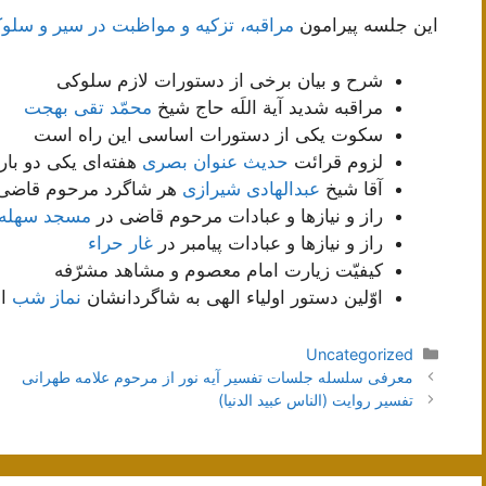
این جلسه پیرامون
مراقبه، تزکیه و مواظبت در سیر و سلو
شرح و بیان برخی از دستورات لازم سلوکی
مراقبه شدید آیة اللَه حاج شیخ
محمّد تقی بهجت
سکوت یکی از دستورات اساسی این راه است
لزوم قرائت
حدیث عنوان بصری
هفته‌ای یکی دو بار
آقا شیخ
عبدالهادی شیرازی
هر شاگرد مرحوم قاضی ر
راز و نیاز‌ها و عبادات مرحوم قاضی در
مسجد سهله
راز و نیاز‌ها و عبادات پیامبر در
غار حراء
کیفیّت زیارت امام معصوم و مشاهد مشرّفه
اوّلین دستور اولیاء الهی به شاگردانشان
نماز شب
ا
دسته‌ها
Uncategorized
ناوبری
معرفی سلسله جلسات تفسیر آیه نور از مرحوم علامه طهرانی
نوشته‌ها
تفسير روايت (الناس عبيد الدنيا)