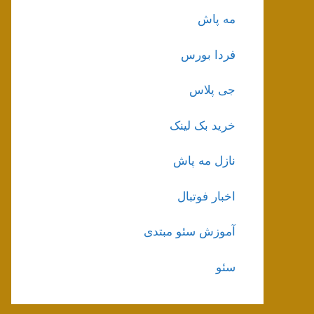
مه پاش
فردا بورس
جی پلاس
خرید بک لینک
نازل مه پاش
اخبار فوتبال
آموزش سئو مبتدی
سئو