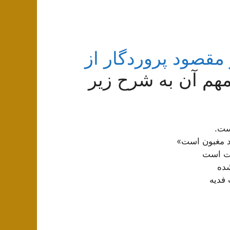
مقصود پروردگار از
هم آن به شرح زیر
ست.
 مغبون است»
 بت است
شده
فدیه