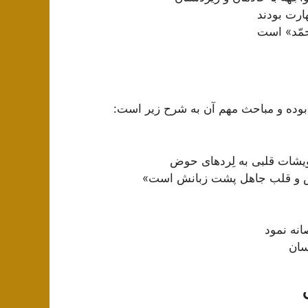
ارت بودند
حمّد» است
وده و مباحث مهم آن به شرح زیر است:
یشات قلبی به لِردهای حوض
انش و قلب جاهل پشت زبانش است»
نه نمود
سان