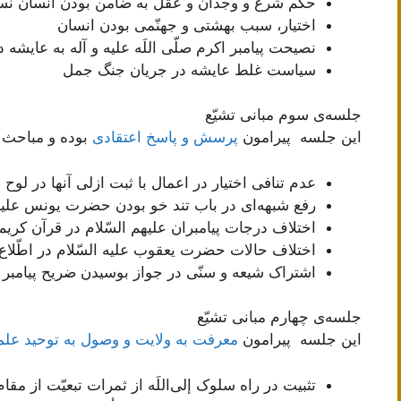
حکم شرع و وجدان و عقل به ضامن بودن انسان ن
اختیار، سبب بهشتی و جهنّمی بودن انسان
نصیحت پیامبر اکرم صلّی اللَه علیه و آله به عایشه د
سیاست غلط عایشه در جریان جنگ جمل
جلسه‌ی سوم مبانی تشیّع
این جلسه پیرامون
پرسش و پاسخ اعتقادی
بوده و مباحث 
عدم تنافی اختیار در اعمال با ثبت ازلی آنها در لو
رفع شبهه‌ای در باب تند خو بودن حضرت یونس علیه 
اختلاف درجات پیامبران علیهم السّلام در قرآن کریم
اختلاف حالات حضرت یعقوب علیه السّلام در اطّلاع
اشتراک شیعه و سنّی در جواز بوسیدن ضریح پیامبر
جلسه‌ی چهارم مبانی تشیّع
این جلسه پیرامون
معرفت به ولایت و وصول به توحید عل
تثبیت در راه سلوک إلی‌اللَه از ثمرات تبعیّت از مقا