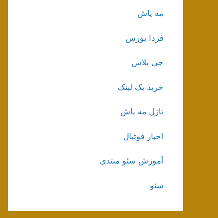
مه پاش
فردا بورس
جی پلاس
خرید بک لینک
نازل مه پاش
اخبار فوتبال
آموزش سئو مبتدی
سئو