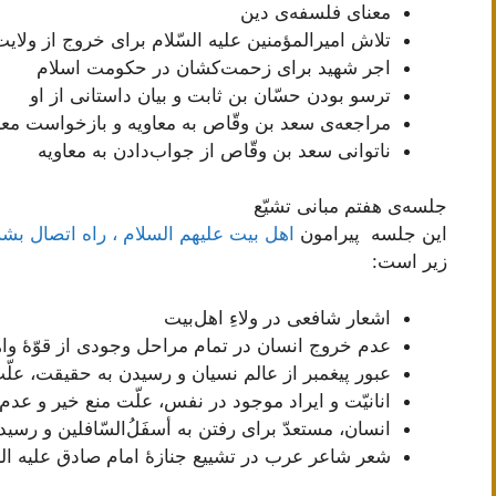
معنای فلسفه‌ی دین
تلاش امیرالمؤمنین علیه السّلام برای خروج از ولا
اجر شهید برای زحمت‌کشان در حکومت اسلام
ترسو بودن حسّان بن ثابت و بیان داستانی از او
مراجعه‌ی سعد بن وقّاص به معاویه و بازخواست معاو
ناتوانی سعد بن وقّاص از جواب‌دادن به معاویه
جلسه‌ی هفتم مبانی تشیّع
این جلسه پیرامون
اهل بیت علیهم السلام ، راه اتصال بشر
زیر است:
اشعار شافعی در ولاءِ اهل‌بیت
عدم خروج انسان در تمام مراحل وجودی از قوّۀ واهمه
عبور پیغمبر از عالم نسیان و رسیدن به حقیقت، علّت
انانیّت و ایراد موجود در نفس، علّت منع خیر و عدم 
انسان، مستعدّ برای رفتن به أسفَلُ‌السّافلین و رسیدن 
شعر شاعر عرب در تشییع جنازۀ امام صادق علیه الس