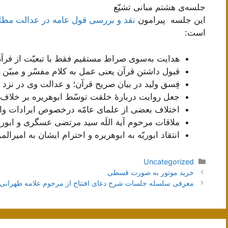
جلسه‌ی هشتم مبانی تشیّع
این جلسه پیرامون
نقد و بررسی قول عامه در عدالت مطل
است:
هدایت به‌سوی صراط مستقیم فقط با تبعیّت از قرآ
قبول داشتن قرآن یعنی عمل به کلام مفسّر و مبیّن
فِسق ولید در بیان صریح قرآن؛ و عدالت وی در نزد عام
جعل روایت دربارۀ خلقت توسّط ابوهریره بر خلاف 
اختلاف بعضی از علمای عامّه درخصوص ایرادات وا
ملاقات مرحوم آیة اللَه سید مرتضی عسگری و ابورر
انتقاد ابوریّه به ابوهریره و احترام ایشان به امیرالم
دسته‌ها
Uncategorized
ناوبری
خرید موتور به صورت قسطی
نوشته‌ها
معرفی سلسله جلسات شرح دعای افتتاح از مرحوم علامه طهرانی