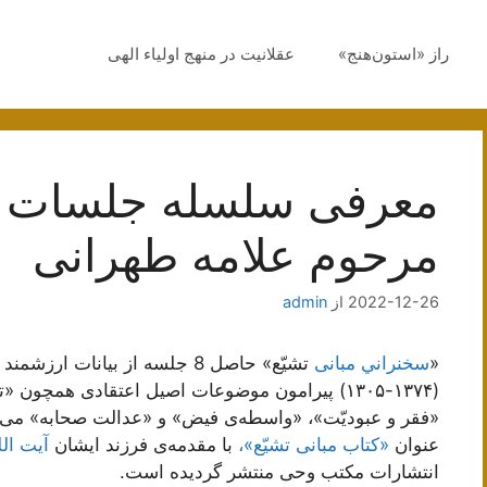
راز «استون‌هنج»
عقلانیت در منهج اولیاء الهی
معرفی سلسله جلسات مبا
مرحوم علامه طهرانی
2022-12-26
از
admin
«
سخنراني مبانی
تشیّع» حاصل 8 جلسه از بیانات ارزشمند
(۱۳۷۴-۱۳۰۵) پیرامون موضوعات اصیل اعتقادی همچون 
«فقر و عبودیّت»، «واسطه‌ی فیض» و «عدالت صحابه» می‌
عنوان
«کتاب مبانی تشیّع»،
با مقدمه‌ی فرزند ایشان
آیت ال
انتشارات مکتب وحی منتشر گردیده است.