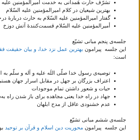
تشرّف حارث هَمدانی به خدمت أمیرالمؤمنین علیه ال
بهترین شیعیان در کلام امیرالمؤمنین علیه السّلام
گفتار امیرالمؤمنین علیه السّلام به حارث دربارۀ د
أمیرالمؤمنین علیه السّلام قسمت‌کنندۀ آتش دوزخ‌
جلسه‌ی پنجم مبانی تشیّع
این جلسه پیرامون
بهترین عمل نزد خدا، و بیان حقیقت فق
است:
توصیه‌ی رسول خدا صلّی اللَه علیه و آله و سلّم به ا
اعتراف بزرگان بر جهل در مقابل اسرار جهان هست
حیات و شعور داشتن تمام موجودات
جهاد در راه خدا یعنی مجاهده برای باز شدن راه به
عدم خشنودی عاقل از مدح ابلهان
جلسه‌ی ششم مبانی تشیّع
این جلسه پیرامون
محوریت دین اسلام و قرآن بر توحید
بو