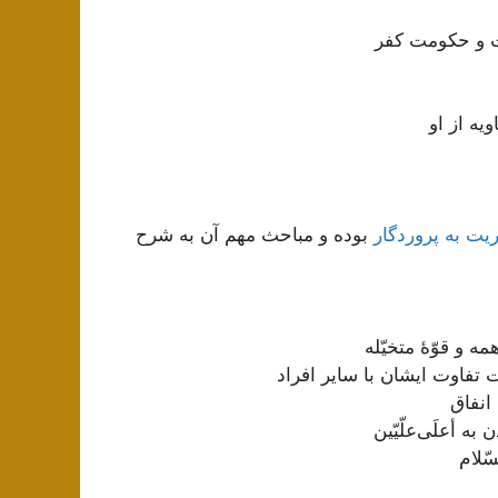
یت و حکومت کفر
یه از او
یت به پروردگار
بوده و مباحث مهم آن به شرح
 و قوّۀ متخیّله
 تفاوت ایشان با سایر افراد
انفاق
به أعلَی‌علّیّین
ّلام