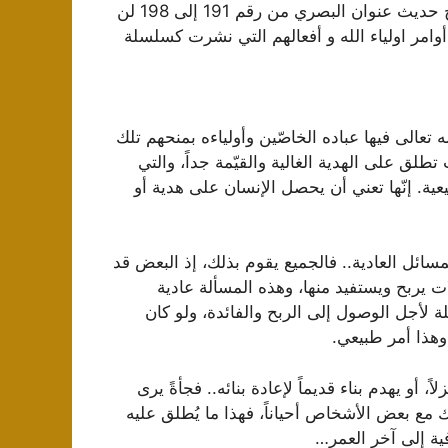
الخيال و طرد الأوهام. تجدر الإشارة إلى أنّ محاضرات شرح حديث عنوان البصري من رقم 191 إلى 198 لن
امر اولياء الله و أفعالهم التي نشرت كسلسلة
ه تعالى فيها عباده الخاصّين وأولياءه بمنحهم تلك
ب تطلق على الهدية الغالية والقيّمة جداً، والتي
عية. إنّها تعني أن يحصل الإنسان على هدية أو
سائل العادية.. فالجميع يقوم بذلك، إذ البعض قد
ات يربح ويستفيد منها، وهذه المسألة عادية
لة لأجل الوصول إلى الربح والفائدة، ولو كان
 وهذا أمر طبيعي.
، أو يهدم بناء قديماً لإعادة بنائه.. فجأةً يرى
مع بعض الأشخاص أحياناً، فهذا ما يُطلق عليه
افية إلى آخر العمر…