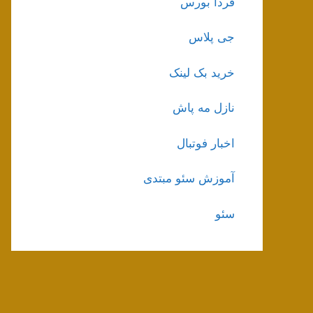
فردا بورس
جی پلاس
خرید بک لینک
نازل مه پاش
اخبار فوتبال
آموزش سئو مبتدی
سئو