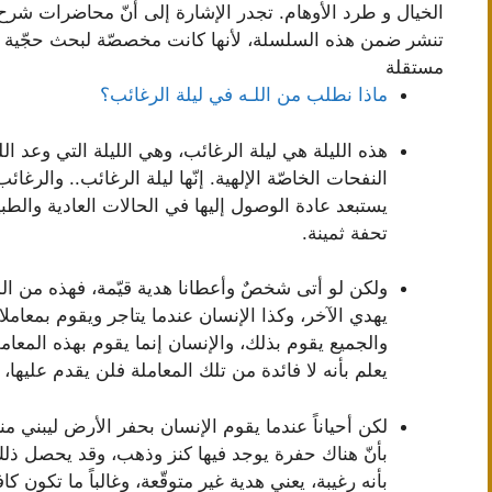
تنشر ضمن هذه السلسلة، لأنها كانت مخصصّة لبحث حجّية أو
مستقلة
ماذا نطلب من اللـه في ليلة الرغائب؟
هذه الليلة هي ليلة الرغائب، وهي الليلة التي وعد الل
النفحات الخاصّة الإلهية. إنّها ليلة الرغائب.. والرغائ
يستبعد عادة الوصول إليها في الحالات العادية والطبي
تحفة ثمينة.
ولكن لو أتى شخصٌ وأعطانا هدية قيّمة، فهذه من الم
يهدي الآخر، وكذا الإنسان عندما يتاجر ويقوم بمعامل
والجميع يقوم بذلك، والإنسان إنما يقوم بهذه المعام
يعلم بأنه لا فائدة من تلك المعاملة فلن يقدم عليها،
لكن أحياناً عندما يقوم الإنسان بحفر الأرض ليبني منزلاً
بأنّ هناك حفرة يوجد فيها كنز وذهب، وقد يحصل ذلك 
بأنه رغيبة، يعني هدية غير متوقّعة، وغالباً ما تكون ك