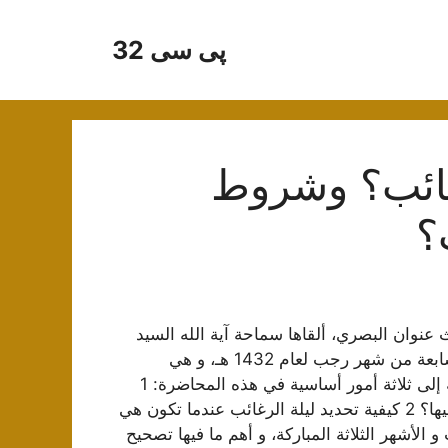
پی سی 32
غائب؟ وشروط
؟
شرح حديث عنوان البصري، ألقاها سماحة آية الله السيد
محمد محسن الحسيني الطهراني قدس سره ليلة الليلة السابعة من شهر رجب لعام 1432 هـ، و هي
المصادفة لليلة الرغائب في ذلك العام. و قد تعرّض سماحته إلى ثلاثة أمور أساسية في هذه المحاضرة: 1
كيف نستفيد من ليلة الرغائب و ماذا نطلب من الله تعالى فيها؟ 2 كيفية تحديد ليلة الرغائب عندما تكون هي
 من شهر رجب و الأشهر الثلاثة المباركة، و أهم ما فيها تصحيح