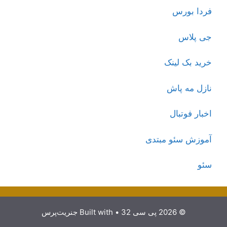
فردا بورس
جی پلاس
خرید بک لینک
نازل مه پاش
اخبار فوتبال
آموزش سئو مبتدی
سئو
© 2026 پی سی 32
• Built with
جنریت‌پرس