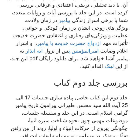
آن، با دید تحلیلی، تربیتی، اعتقادی و عرفانی بررسی
کرده است. در این جلد با بررسی آیات و روایات متعدد،
شما با برخی اسرار زندگی
پیامبر
در زمان ولادت،
ویژگی‌های روحی ایشان در زمان کودکی و جوانی،
عظمت و ویژگی‌های رفتاری و اعتقادی حضرت خدیجه،
تأثیرات مهم
ازدواج حضرت خدیجه با پیامبر
، و اسرار
اعلام وصایت
امیرالمؤمنین پ
س از نزول
آیه انذار
به
پیامبر آشنا خواهید شد. برای دانلود رایگان pdf این جلد،
از این
لینک
اقدام کنید.
بررسی جلد دوم کتاب
جلد دوم این کتاب حاصل پیاده سازی جلسات 17 الی
25 آیت الله سید محسن طهرانی پیرامون تاریخ پیامبر
گرامی اسلام است. در این جلد و سلسله جلسات،
موضوعات مهمی چون نحوه شناخت سیره انبیا،
چگونگی پیروی از حرکات انبیاء و اولیا، روند از بین رفتن
تعقّل و تفکر در مسلمین به وسیله تبلیغات انحرافی