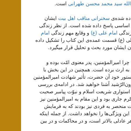
الله سید محمد محسن طهرانی
است.
اده شده‌ی
سخنرانی مناقب اهل بیت
ایشان
 اساسی پاسخ داده شده است. از نظر زندگی
زندگی
امام علی (ع)
و وقایع مهم زندگی
امام
لی (ع) قسمت عمده‌ی این کتاب را تشکیل داده
ن ایشان مورد بحث و تحلیل قرار میگیرد.
را امیرالمؤمنین، پدر معنوی امّت بوده و
را به ارث برده است. همچنین در این بخش با
ستور خود آن حضرت، تأثیر شهادت امیرالمؤمنین
ن‌الرّشید آشنا خواهید شد. در ادامه‌ی بررسی
 استواری شریعت اسلام و نبوّت پیامبر صحبت
م جاری بود و این مقام به امیرالمؤمنین نیز
نار این ویژگی‌ها، ایشان دارای 7 خصوصیت منحصر به فردی نیز بودند که به فرمایش
 این ویژگی‌ها را نخواهد داشت. از جمله اینکه
ر عادلی بالاتر است، و در محاکمات و در بین