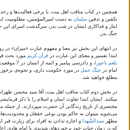
همچنین در کتاب مناقب اهل بیت، با برخی فعالیت‌ها و رخدا
تکفین و تدفین
سلمان
به دست امیرالمؤمنین، مظلومیت ای
ایثار و فداکاری ایشان در شب بدر، سرگذشت اسرای این ج
جنگ بدر.
در انتهای این بخش نیز معنا و مفهوم عبارت «میزان» در ر
ابتدا تفسیر و معنای این عبارت در
قرآن کریم
مورد بحث قرا
بلعم باعورا
، و دادرسی پی
امام در
جنگ جمل
در مورد حکومت داری، و نحوه‌ی برخورد 
مطلع خواهید شد.
در بخش دوم کتاب مناقب اهل بیت، آقا سید محسن طهران
میکنند. ایشان ابتدا تفاوت ایمان و اسلام را با ذکر فرمای
مختصری از تاریخ زندگانی آن حضرت میپردازند. از جمله موا
می‌شوید میتوان به حاکم بودن نوعی خفقان و محدودیت‌های
مطهّر
سیدالشّهدا
و اجازه ندادن به افراد برای زیارت قبر
که در زمان حیات خود برخوردهای شدیدی با امام هادی (ع)