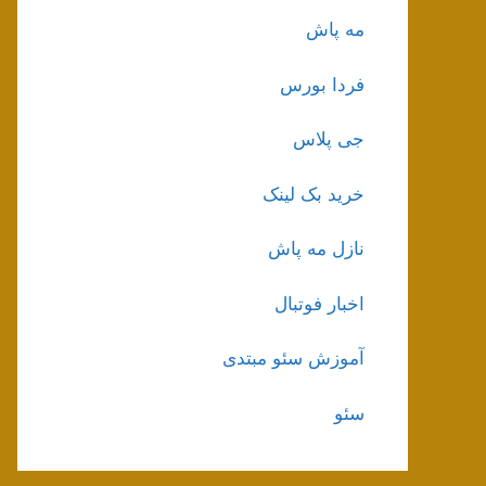
مه پاش
فردا بورس
جی پلاس
خرید بک لینک
نازل مه پاش
اخبار فوتبال
آموزش سئو مبتدی
سئو