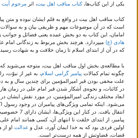
یکی از این کتاب‌ها،
کتاب مناقب اهل بیت
، اثر
مرحوم آیت 
کتاب مناقب اهل بیت در واقع به قلم ایشان نبوده و متن پی
است که در آن موضوعات مهم و ظریفی بیان و به سوالات
امامان، این کتاب به دو بخش عمده یعنی فضائل و جوانب 
هادی (ع)
میپردازد. هرچند بخش مربوط به زندگانی امام ع
که در آن از ابتدای اسلام تا زمان خلافت و به شهادت رسید
با مطالعه‌ی بخش اول مناقب اهل بیت، متوجه می‌شوید که چ
چگونه تمام کمالات
پیامبر گرامی اسلام
، به غیر از نبوّت، 
علت مخفی بودن قبر امیرالمؤمین برای چندین سال و به د
در کائنات، و نحوه‌ی آشکار شدن قبر امام علی در زمان هارو
ابعاد مختلف زندگی امیرالمؤمنین، در مورد نقش ایشان در
می‌شود. اینکه تمامی ویژگی‌های پیامبران در وجود رسول اکر
انتقال یافت. در ک
پیامبر، از ابتدای خلقت تا انتهای آن، کسی همانند امام علی
اولین فردی بود که به خدا ایمان آورد، عدل و
عدالت
او از ه
قضات، قضاوتش از همه درست‌تر است.