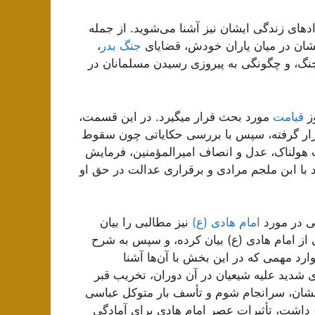
دهای زندگی ایشان نیز آشنا می‌شوید. از جمله
شان در میان یاران خودش، قضایای
جنگ بدر
،
نگ، و چگونگی به پیروزی رسیدن مسلمانان در
وز
قیامت
مورد بحث قرار میگیرد. در این قسمت،
ر گرفته، سپس با بررسی حکایاتی چون سقوط
امبر و ائمه از انسان در 7 موقعیت هولناک، عدل و انصاف امیرالمؤمنین، فرمایش
با ابن ملجم مرادی و برقراری عدالت در حق او
ی در مورد
امام هادی (ع)
نیز مطالبی را بیان
شی از امام هادی (ع) بیان کرده، و سپس به شرح
رد مهمی که در این بخش با آن‌ها آشنا
 شدید علیه شیعیان در آن دوران، تخریب قبر
 ایشان، سرانجام شوم و تأسف بار متوکل عباسی
 داشت، تأثیرات عصر امام هادی برای آمادگی