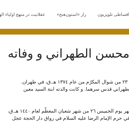
اقساطی تلویزیون
راز «استون‌هنج»
عقلانیت در منهج اولیاء ال
محسن الطهراني و وفاته
ولد السيد محمد محسن الطهراني في ۲۳ من شوال ‌المكرّم من عام ۱۳۷٤ هـ.ق، في طهران.
لطهراني قدس سرهما. و كانت والدته ابنة السيد معين
توفي السيد محمد محسن الطهراني ظهر يوم الخميس ۲٦ من شهر شعبان ‌المعظّم لعام ۱٤٤۰ هـ.ق،
 حرم الإمام الرضا عليه السلام في رواق دار الحجة عجل