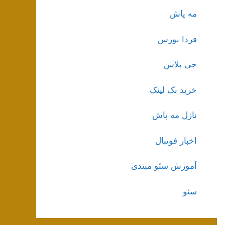
مه پاش
فردا بورس
جی پلاس
خرید بک لینک
نازل مه پاش
اخبار فوتبال
آموزش سئو مبتدی
سئو