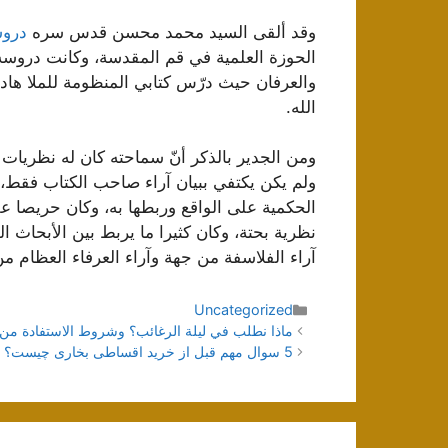
وقد ألقى السيد محمد محسن قدس سره
دروس
الحوزة العلمية في قم المقدسة، وكانت دروسه 
والعرفان حيث درّس كتابي المنظومة للملا هادي
الله.
ومن الجدير بالذكر أنّ سماحته كان له نظريا
ولم يكن يكتفي ببيان آراء صاحب الكتاب فقط، ك
الحكمية على الواقع وربطها به، وكان حريصا ع
نظرية بحتة، وكان كثيرا ما يربط بين الأبحاث ا
آراء الفلاسفة من جهة وآراء العرفاء العظام م
دسته‌ها
Uncategorized
ناوبری
ماذا نطلب في ليلة الرغائب؟ وشروط الاستفادة م
نوشته‌ها
5 سوال مهم قبل از خرید اقساطی بخاری چیست؟