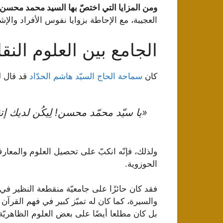
ومن المزايا التي اختصّ بها السيد محمد محسن 
العجيبة، مع الإحاطة بزوايا نفوس الأفراد والإش
الجامع بين العلوم النقلي
كان
سماحة الحاج السیّد هاشم الحدّاد
قد قال ل
«يا سیّد محمّد محسن! لِيكُن لديك إ
ولذلك، فإنّه انكبّ على تحصيل العلوم والمعارف 
الحوزوية.
فقد كان حائزًا على جامعيّة منقطعة النظير في 
والسيرة، كما كان له تميّز كبير في فهم القرآن 
بل كان مطلعا أيضًا على بعض العلوم الظاهريّة