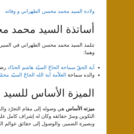
ولادة السيد محمد محسن الطهراني و وفاته
أساتذة السيد محمد م
تتلمذ السيد محمد محسن الطهراني في السير 
وهما:
آیة الحقّ سماحة الحاجّ السیّد هاشم الحدّاد
رضوا
والده سماحة
العلاّمة آیة ‌الله الحاجّ السیّد م
الميزة الأساس للسيد
ميزته الأساس
هي وصوله إلى مقام التجرّد وال
التكوين وسرّ حقائقه وكان له إشراف كامل عليها
وبصيرة الضمير، والوصول إلى حقائق عوالم ال