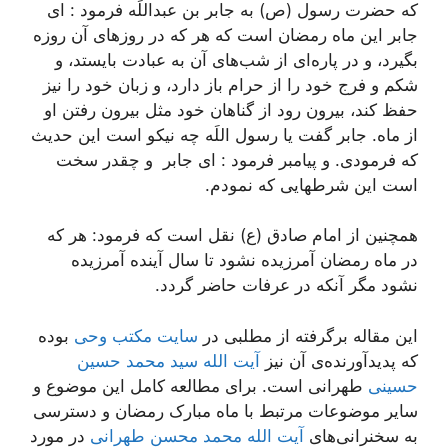
که حضرت رسول (ص) به جابر بن عبداللَه فرمود : اى
جابر این ماه رمضان است که هر که در روزهای آن روزه
بگیرد، و در پاره‌ای از شب‌های آن به عبادت بایستد، و
شکم و فرج خود را از حرام باز دارد، و زبان خود را نیز
حفظ کند، بیرون رود از گناهان خود مثل بیرون رفتن او
از ماه. جابر گفت یا رسول اللَه چه نیکو است این حدیث
که فرمودى. و پیامبر فرمود : اى جابر و چقدر سخت
است این شرطهایى که نمودم.
همچنین از امام صادق (ع) نقل است که فرمود: هر که
در ماه رمضان آمرزیده نشود تا سال آینده آمرزیده
نشود مگر آنکه در عرفات حاضر گردد.
این مقاله برگرفته از مطلبی در
سایت مکتب وحی
بوده
که پدیدآورنده‌ی آن نیز
آیت الله سید محمد حسین
حسینی
طهرانی است. برای مطالعه کامل این موضوع و
سایر موضوعات مرتبط با ماه مبارک رمضان و دسترسی
به سخنرانی‌های
آیت الله محمد محسن طهرانی
در مورد