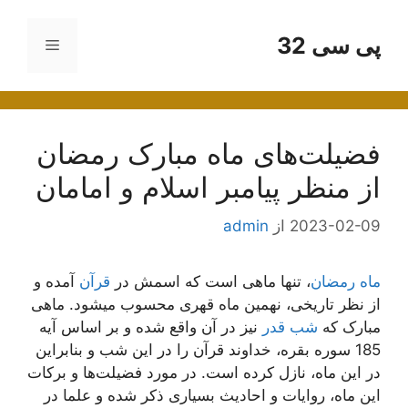
رش
ه
پی سی 32
فهرست
حتوا
فضیلت‌های ماه مبارک رمضان
از منظر پیامبر اسلام و امامان
2023-02-09
از
admin
ماه رمضان
، تنها ماهی است که اسمش در
قرآن
آمده و
از نظر تاریخی، نهمین ماه قهری محسوب میشود. ماهی
مبارک که
شب قدر
نیز در آن واقع شده و بر اساس آیه
185 سوره بقره، خداوند قرآن را در این شب و بنابراین
در این ماه، نازل کرده است. در مورد فضیلت‌ها و برکات
این ماه، روایات و احادیث بسیاری ذکر شده و علما در