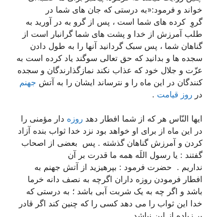
خواند و فرمود:«به درستى که جان هاى شما در
گروِ کرده هاى شما است ، پس از گرو به در آورید به
طلب آمرزش از خدا و پشت هاى شما گرانبار است از
گناهان شما ، پس سبک گردانید آنها را به طول دادن
سجده ها و بدانید که حق تعالى سوگند یاد کرده است به
عزّت و جلال خود که عذاب نکند نمازگذارندگان و سجده
کنندگان در این ماه را و نترساند ایشان را به آتش
جهنم
در
روز قیامت
.
ایها النّاس هر که از شما افطار دهد
روزه
دار مؤمنى را
در این ماه از براى او خواهد بود نزد خدا ثواب بنده آزاد
کردن و آمرزش گناهان گذشته . پس ‍ بعضى از اصحاب
گفتند : یا رسول اللَه همه ما قدرت بر آن
نداریم . حضرت فرمود : بپرهیزید از آتش جهنم به
افطار فرمودن روزه داران اگرچه به نصف دانه خرما
باشد و اگر چه به یک شربت آبى باشد ؛ به درستى که
خدا این ثواب را مى دهد کسى را که چنین کند اگر قادر
بر زیاده از این نباشد .