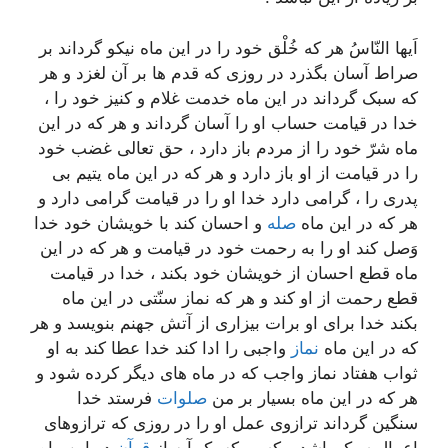
اَیها النّاسُ هر که خُلْق خود را در این ماه نیکو گرداند بر
صراط آسان بگذرد در روزى که قدم ها بر آن لغزد و هر
که سبک گرداند در این ماه خدمت غلام و کنیز خود را ،
خدا در قیامت حساب او را آسان گرداند و هر که در این
ماه شرّ خود را از مردم باز دارد ، حق تعالى غضب خود
را در قیامت از او باز دارد و هر که در این ماه یتیم بى
پدرى را ، گرامى دارد خدا او را در قیامت گرامى دارد و
هر که در این ماه
صله
و احسان کند با خویشان خود خدا
وَصل کند او را به رحمت خود در قیامت و هر که در این
ماه قطع احسان از خویشان خود بکند ، خدا در قیامت
قطع رحمت از او کند و هر که نماز سنّتى در این ماه
بکند خدا براى او برات بیزارى از آتش جهنم بنویسد و هر
که در این ماه
نماز
واجبى را ادا کند خدا عطا کند به او
ثواب هفتاد نماز واجب که در ماه هاى دیگر کرده شود و
هر که در این ماه بسیار بر من
صلوات
فرستد خدا
سنگین گرداند ترازوى عمل او را در روزى که ترازوهاى
اعمال سبک باشد و کسى که یک آیه از
قرآن
در این ماه