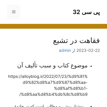
پی سی 32
فهرست
ا
فقاهت در تشیع
2023-02-22
از
admin
موضوع کتاب و سبب تألیف آن
https://alloyblog.ir/2022/07/23/%d9%81%
d9%82%d8%a7%d9%87%d8%aa-
%d8%af%d8%b1-
%d8%aa%d8%b4%db%8c%d8%b9/
نوشتار پیش رو مطالبی است که در خاتمۀ