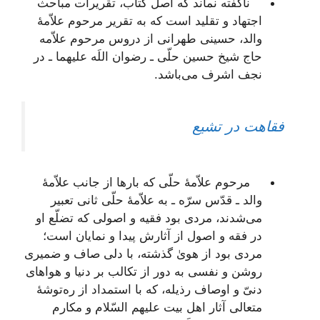
ناگفته نماند که اصل کتاب، تقریرات مباحث
اجتهاد و تقلید است که به تقریر مرحوم علاّمۀ
والد، حسینی طهرانی از دروس مرحوم علاّمه
حاج شیخ حسین حلّی ـ رضوان اللَه علیهما ـ در
نجف اشرف می‌باشد.
فقاهت در تشیع
مرحوم علاّمۀ حلّی که بارها از جانب علاّمۀ
والد ـ قدّس سرّه ـ به علاّمۀ حلّی ثانی تعبیر
می‌شدند، مردی بود فقیه و اصولی که تضلّع او
در فقه و اصول از آثارش پیدا و نمایان است؛
مردی بود از هویٰ گذشته، با دلی صاف و ضمیری
روشن و نفسی به دور از تکالب بر دنیا و هواهای
دنیّ و اوصاف رذیله، که با استمداد از ره‌توشۀ
متعالی آثار اهل بیت علیهم السّلام و مکارم