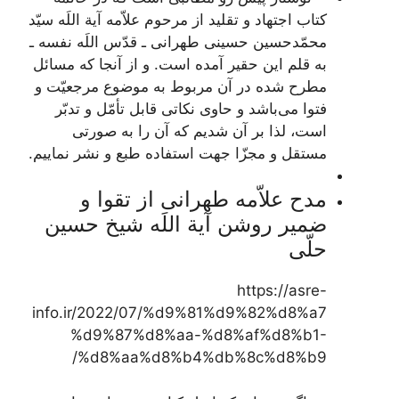
کتاب
اجتهاد و تقلید
از مرحوم علاّمه آیة اللَه سیّد
محمّدحسین حسینی طهرانی ـ قدّس اللَه نفسه ـ
به قلم این حقیر آمده است. و از آنجا که مسائل
مطرح شده در آن مربوط به موضوع مرجعیّت و
فتوا می‌باشد و حاوی نکاتی قابل تأمّل و تدبّر
است، لذا بر آن شدیم که آن را به صورتی
مستقل و مجزّا جهت استفاده طبع و نشر نماییم.
مدح علاّمه طهرانی از تقوا و
ضمیر روشن آیة اللَه شیخ حسین
حلّی
https://asre-
info.ir/2022/07/%d9%81%d9%82%d8%a7
%d9%87%d8%aa-%d8%af%d8%b1-
%d8%aa%d8%b4%db%8c%d8%b9/