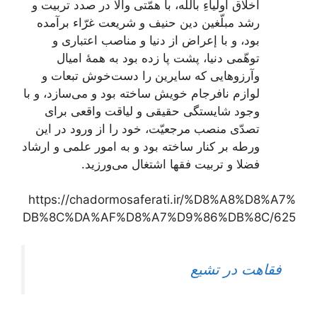
اخلاق اولیا
ءِ
باللَه، با همّتی والا در صدد تربیت و
رشد مبلّغین دین حنیف و شریعت غرّاء برآمده
بود، و با إعراض از دنیا و مناصب اعتباری و
توهّمی دنیا، پشت پا زده بود به همۀ امیال
و
آرزوهایی که سایرین را دست‌خوش تبعات و
لوازم نافرجام خویش ساخته بود و می‌سازد، و با
وجود شایستگی حقیقی و لیاقت واقعی برای
تصدّی منصب مرجعیّت، خود را از ورود در این
ورطه بر کنار ساخته بود و به امور علمی و ارشاد
فضلا و تربیت فقها اشتغال می‌ورزید.
https://chadormosaferati.ir/%D8%A8%D8%A7%
DB%8C%DA%AF%D8%A7%D9%86%DB%8C/625
فقاهت در تشیع