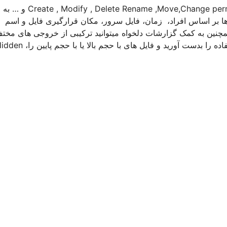
5- تمامی گزارشات تغییرات فایل ها اعم از Create , Modify , Delete Rename ,Move,Change permission , Read event و … به
ها بر اساس افراد، زمان، فایل سرور، مکان قرارگیری فایل و اسم
مچنین به کمک گزارشات دلخواه میتوانید ترکیبی از خروجی های مختف