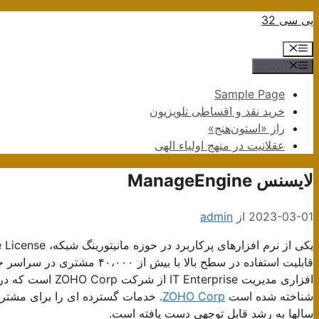
پرش
پی سی 32
به
فهرست
محتوا
فهرست
Sample Page
خرید نقد و اقساطی تلویزیون
راز «استون‌هنج»
عقلانیت در منهج اولیاء الهی
لایسنس ManageEngine
2023-03-01
از
admin
یکی از نرم افزارهای پرکاربرد در حوزه مانیتورینگ شبکه، ManageEngine License (
قابلیت استفاده در سطح بالا ب
شناخته شده است
ZOHO Corp
. خدمات گسترده ای را برای مشتریان 
سالها به رشد قابل توجهی دست یافته است.