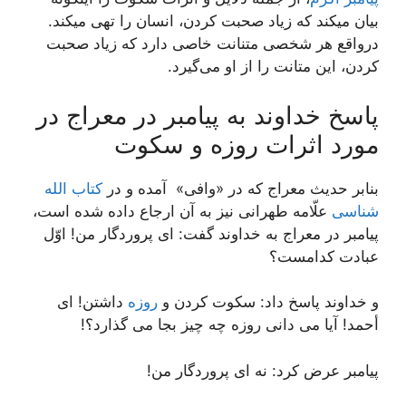
بیان میکند که زیاد صحبت کردن، انسان را تهی میکند.
درواقع هر شخصی متنانت خاصی دارد که زیاد صحبت
کردن، این متانت را از او می‌گیرد.
پاسخ خداوند به پیامبر در معراج در
مورد اثرات روزه و سکوت
بنابر حدیث معراج که در «وافی» آمده و در
کتاب الله
شناسی
علّامه طهرانی نیز به آن ارجاع داده شده است،
پیامبر در معراج به خداوند گفت: اى پروردگار من! اوّل
عبادت کدامست؟
و خداوند پاسخ داد: سکوت کردن و
روزه
داشتن! اى
أحمد! آیا مى دانى روزه چه چیز بجا مى گذارد؟!
پیامبر عرض کرد: نه اى پروردگار من!