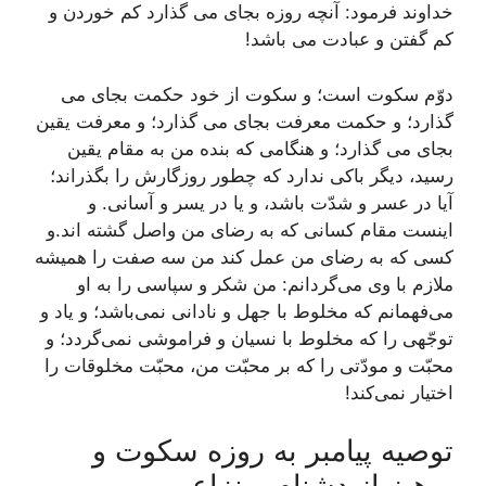
خداوند فرمود: آنچه روزه بجاى مى گذارد کم خوردن و
کم گفتن و عبادت مى باشد!
دوّم سکوت است؛ و سکوت از خود حکمت بجاى مى
گذارد؛ و حکمت معرفت بجاى مى گذارد؛ و معرفت یقین
بجاى مى گذارد؛ و هنگامى که بنده من به مقام یقین
رسید، دیگر باکى ندارد که چطور روزگارش را بگذراند؛
آیا در عسر و شدّت باشد، و یا در یسر و آسانى. و
اینست مقام کسانى که به رضاى من واصل گشته اند.و
کسى که به رضاى من عمل کند من سه صفت را همیشه
ملازم با وى مى‌گردانم: من شکر و سپاسى را به او
مى‌فهمانم که مخلوط با جهل و نادانى نمى‌باشد؛ و یاد و
توجّهى را که مخلوط با نسیان و فراموشى نمى‌گردد؛ و
محبّت و مودّتى را که بر محبّت من، محبّت مخلوقات را
اختیار نمى‌کند!
توصیه پیامبر به روزه سکوت و
پرهیز از دشنام و نزاع