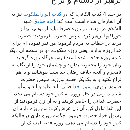
در جلد 4 کتاب الکافی، که در
کتاب انوارالملکوت
نیز به
آن اشاره‌ای شده است آمده که:
امام صادق
علیه
السّلام فرمودند: در روزه صرفا نباید از نوشیدنیها و
خوراکیها پرهیز کرد. سپس حضرت فرمودند: حضرت
مریم در خطاب به مردم فرمود: من نذر نموده ام برای
خدا روزه بدارم، یعنی روزه سکوت، (و در نسخه ای دیگر
کلمه روزه حذف شده است) پس هرگاه روزه گرفتید
زبان خود را محفوظ بدارید و چشمان خود را از نگاه به
نامحرم و آنچه خلاف رضای خداست بپوشانید و با هم
نزاع نکنید و به یکدیگر حسد نورزید. سپس حضرت
فرمود: روزی
رسول خدا
صلّی الله علیه و آله و سلّم
شنیدند، زنی در حال روزه به کنیز خود دشنام می دهد،
حضرت غذائی را حاضر کردند و به آن زن فرمودند: از
این غذا تناول کن. آن زن عرض کرد: من روزه دارم ای
رسول خدا، حضرت فرمود: چگونه روزه داری درحالیکه
کنیز خود را دشنام می دهی، روزه فقط امساک از