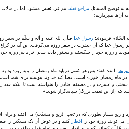
ه به توضیح المسائل
مراجع تقلید
هر فرد تعیین میشود. اما در حالات
 آن‌ها میپردازیم:
 السّلام فرمودند:
رسول خدا
صلّی الله علیه و آله و سلّم در سفر رو
بر رسول خدا که آن حضرت در سفر روزه می‌گرفت. این آیه در کراع
د و روزه خود را شکستند و دستور دادند سایر افراد نیز روزه خود 
 مریض
آمده که:« پس هر کسی دریابد ماه رمضان را باید روزه بدارد و
ه‌ در ماه‌ رمضان‌ خورده‌ است‌، قضا کند خداوند پیوسته ‌برای ‌شما آسانی
 سختی و عسرت و در مضیقه افتادن را نخواسته است تا اینکه عدد رو
اشد که (از این نعمت بزرگ) سپاسگزار شوید.»
 و رنج بسیار بطوری که در تعب (رنج و مشقّت) می افتند و برای ات
می توانند روزۀ خود را
افطار
کنند و در عوض آن یک مسکین را طعا
ند، امّا آن کسانی که برای اتمام روزه باید تمام قوا و طاقت خود را