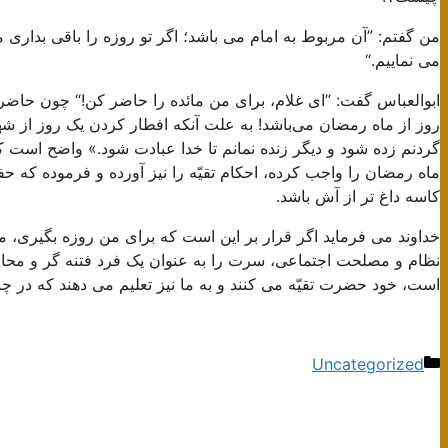
من گفتم: ”آن مربوط به امام می باشد؛ اگر تو روزه را باقی بداری ما 
می نماییم.“
ابوالعباس گفت: ”ای غلام، برای من مائده را حاضر کن!“ چون حاضر ک
روز از ماه رمضان می‌باشد! به علت آنکه افطار کردن یک روز از شه
گردنم زده شود و دیگر زنده نمانم تا خدا عبادت شود.» واضح است ک
ماه رمضان را واجب کرده، احکام تقیّه را نیز آورده و فرموده که 
کاسه داغ تر از آش باشد.
خداوند می فرماید اگر قرار بر این است که برای من روزه بگیری، من 
نظام و مصلحت اجتماعی، سرت را به عنوان یک فرد فتنه گر و محارب 
است، خود حضرت تقیّه می کنند و به ما نیز تعلیم می دهند که در چنی
دسته‌ها
Uncategorized
ناوبری
نوشته‌ها