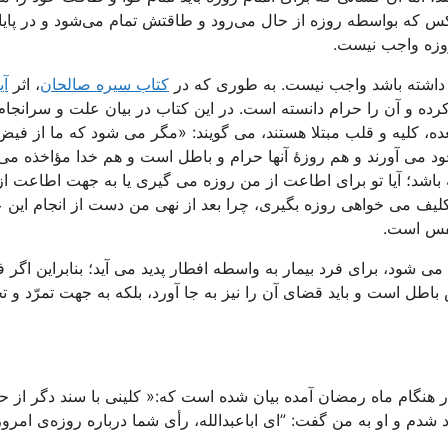
کس که بواسطه روزه از حال می‌رود و طاقتش تمام می‌شود و در پایا
 روزه واجب نیست.
 داشته باشد واجب نیست. به طوری که در
کتاب سیره صالحان
، اثر
آ
کرده و آن را حرام دانسته است. در این کتاب در بیان علت و سرانجام
ده، کلیه و قلب مبتلا هستند، می گویند: «مگر می شود که ما از فیض
د می آورند و هم روزۀ آنها حرام و باطل است و هم خدا مؤاخذه می 
 باشد؛ آیا تو برای اطاعت از من روزه می گیری یا به جهت اطاعت ا
یف می خواهی روزه بگیری، چرا بعد از نهی من دست از انجام این 
نفس است.
 شود، برای فرد بیمار به واسطه افطار پدید می آید؛ بنابراین اگر 
اطل است و باید قضای آن را نیز به جا آورد، بلکه به جهت تمرّد و ت
ر هنگام ماه رمضان آمده بیان شده است که:« کلینی با سند دگر از
شدم و او به من گفت: ”ای اباعبدالله، رأی شما درباره روزه‌ی امروز