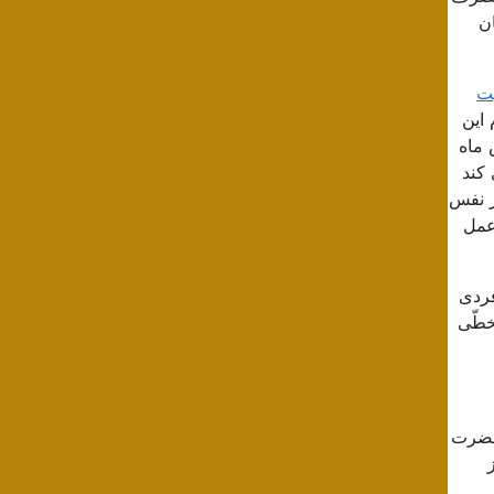
ن
یت
 این
 ماه
کند
ز نفس
عمل
فردی
خطّی
 حضرت