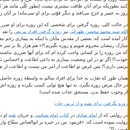
کنند بطوریکه برای آنان طاقت بیشتری نیست (بطور کلّی مانند هر 
روز به عسر و حَرَج می‌افتد و دیگر قوّتی برای او نمی‌ماند) بر آنان
در حالت کلی، روزه گرفتن برای شخصی که این روزه برای او ضرر
الله سید محمد محسن طهرانی
نیز
روزه گرفتن افراد مریض
را نقد 
کار آمده است که: بعضی از مقدس مآبان با اینکه به بیماری زخم مع
مبارک رمضان محروم شویم و روزه نگیریم؟!» هم هزار بلا بر سر خو
که من روزه را بر کسانی واجب کرده ام که برای آنها ضرری نداشته
خودت؟! اگر تو در این وضعیت بیماری به داعی اطاعت و احساس تکل
برنمی داری؟! پس غرض تو اطاعت از امر من نیست و اطاعت از 
همان طور که تقرّب به خدا برای افراد سالم به واسطۀ روزه حاصل می
در حال مرض روزه بگیرد، نه تنها هیچ ثوابی کسب نکرده و روزه اش ب
از وجوب حفظ بدن، مستحق عذاب شده است!
روزه نگرفتن برای تقیه و از ترس جان
:
در روایتی که از
امام صادق
در
کتاب امام شناسی
و جریان
تقیه
او د
روایت نموده است که: «فرمود: من در حیره بر ابوالعباس سفّاح وارد 
چیست؟!“