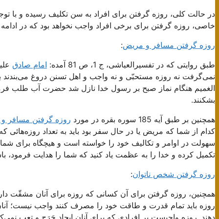
در حالت کلی، روزه گرفتن برای افراد به سن تکلیف رسیده و با توج
خاصی، روزه گرفتن برای برخی افراد واجب نخواهد بود که در ادامه به
روزه گرفتن مسافر و مریض
:
طبق روایتی که در تفسیرالعیاشی، ج 1، ص 81 آمده:
امام صادق
علیه
نمی‌گرفت نه روزه مستحبّی و نه واجب و اهل تسنن دروغ می‌بندند 
الغمیم هنگام نماز صبح بر رسول خدا نازل شد حضرت آب طلب فرمودن
بشکنند.
همچنین بر طبق آیه 185 سوره بقره در مورد
روزه گرفتن مسافر و
کدام‌ از شما که‌ مریض‌ یا در حال‌ سفر بود باید به‌ تعداد روزه‌هائی‌ ک
سهولت‌ در اوامر و تکالیف خود را خواسته است و هیچگاه برای شما
تکمیل کرده و خدا را به عظمت یاد کنید که شما را هدایت فرمود، ب
روزه گرفتن شخص ناتوان
:
همچنین، روزه گرفتن برای آن کسانی که روزه برای آنان مشقّت دارد
روزه باید تمام قدرت و طاقت خود را مصرف کنند واجب نیست؛ آنان 
دهند. روزه واجبست بر افرادی که برای آنان ایجاد حَرَج و تعب نمی‌ک