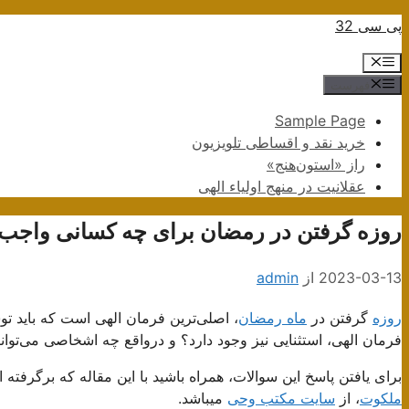
پرش
پی سی 32
به
فهرست
محتوا
فهرست
Sample Page
خرید نقد و اقساطی تلویزیون
راز «استون‌هنج»
عقلانیت در منهج اولیاء الهی
روزه گرفتن در رمضان برای چه کسانی واجب
2023-03-13
از
admin
روزه
گرفتن در
ماه رمضان
، اصلی‌ترین فرمان الهی است که باید تو
فرمان الهی، استثنایی نیز وجود دارد؟ و درواقع چه اشخاصی می‌توان
برای یافتن پاسخ این سوالات، همراه باشید با این مقاله که برگرفته
ملکوت
، از
سایت مکتب وحی
میباشد.