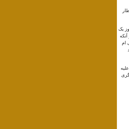
طار
وز یک
آنکه
 ام
علیه
گری