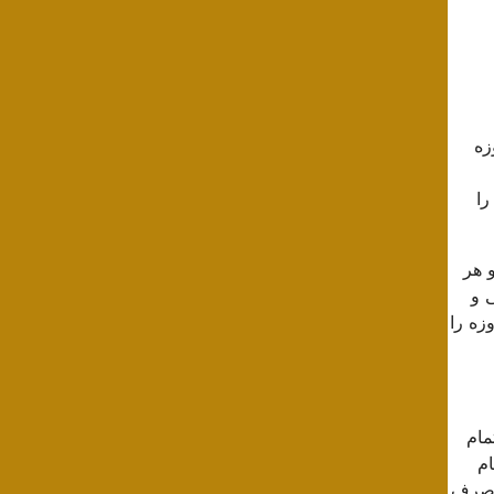
زه
را
 هر
‌ و
زه را
مام
م
 مصرف