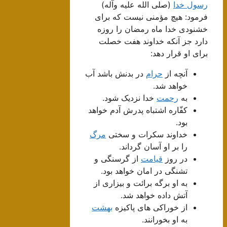
رسول خدا
(صلى الله علیه وآله)
فرمود: هیچ مؤمنى نیست که براى
خشنودى خدا ماه رمضان را روزه
دارد جز آنکه خداوند هفت خصلت
براى او قرار دهد:
آنچه از
حرام
در بدنش باشد آب
خواهد شد.
به
رحمت
خدا نزدیک شود.
کفّاره اشتباه پدرش آدم خواهد
بود.
خداوند سکرات و سختى
مرگ
را بر او آسان گرداند.
در روز
قیامت
از گرسنگى و
تشنگى در امان خواهد بود.
به او برگه برائت و بیزارى از
آتش داده خواهد شد.
از خوراکى هاى پاکیزه
بهشت
به او بخورانند.