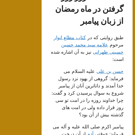
گرفتن در ماه رمضان
از زبان پیامبر
طبق روایتی که در
کتاب مطلع انوار
مرحوم
علامه سید محمد حسین
حسینی طهرانی
نیز به آن اشاره شده
است:
حسن بن علی
علیه السلام می
فرماید: گروهی از یهود نزد رسول
خدا آمدند و داناترین آنان از پیامبر
شروع به سوال پرسیدن کرد و گفت:
چرا خداوند روزه را در امت تو سى
روز قرار داده ولى در امت هاى
گذشته بیش از آن بود؟
پیامبر اکرم صلی الله علیه و آله می
فرماید: «وقتى
آدم
از آن درخت