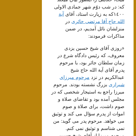
که: در شب دوّم شهر جمادی الاولی
١٤٠٠که به زیارت استاد، آقای
آیة
الله حاج آقا مرتضی حائری
در
منزلشان نائل آمدیم، در ضمن
مذاکرات فرمودند:
«روزی آقای شیخ حسین یزدی
معروف، که رئیس دادگاه شرع در
زمان سلطان جائر بود، با مرحوم
پدرم آقای آیة الله حاج شیخ
عبدالکریم در نزد
مرحوم میرزای
شیرازی
بزرگ نشسته بودند. مرحوم
میرزا راجع به استیجار شخصی که در
مجلس آمده بود و تقاضای صلاة و
صوم داشت، برای صلاة و صوم
اموات از پدرم سؤال می کند و توثیق
می خواهد. مرحوم پدر می گوید: من
نمی شناسم و توثیق نمی کنم.
مرحوم میرزا از آقای شیخ حسین