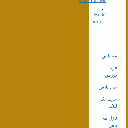
Commenter
در
Hello
world!
مه پاش
فردا
بورس
جی پلاس
خرید بک
لینک
نازل مه
پاش