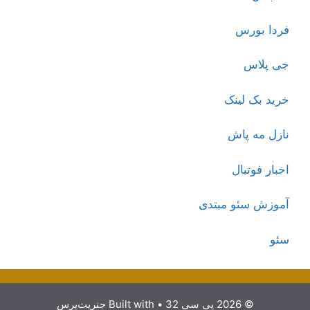
فردا بورس
جی پلاس
خرید بک لینک
نازل مه پاش
اخبار فوتبال
آموزش سئو مبتدی
سئو
© 2026 پی سی 32
• Built with
جنریت‌پرس